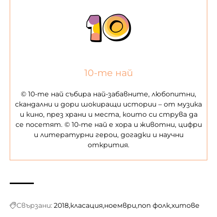
10-те най
© 10-те най събира най-забавните, любопитни,
скандални и дори шокиращи истории – от музика
и кино, през храни и места, които си струва да
се посетят. © 10-те най е хора и животни, цифри
и литературни герои, догадки и научни
открития.
Свързани:
2018
класация
ноември
поп фолк
хитове