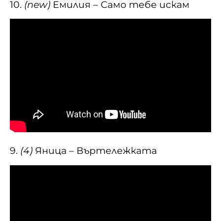
10.
(new)
Емилия – Само тебе искам
9.
(4)
Яница – Въртележката