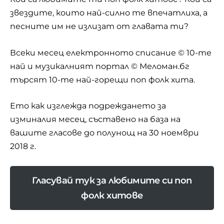
звездите, които най-силно те впечатлиха, а
песните им не излизат от главата ти?
Всеки месец електронното списание ©
10-те
най
и музикалният портал © Меломан.бг
търсят 10-те най-горещи поп фолк хита.
Ето как изглежда подреждането за
изминалия месец, съставено на база на
вашите гласове до полунощ на 30 ноември
2018 г.
Гласувай тук за любимите си поп
фолк хитове