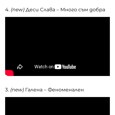
4.
(new)
Деси Слава – Много съм добра
3.
(new)
Галена – Феноменален