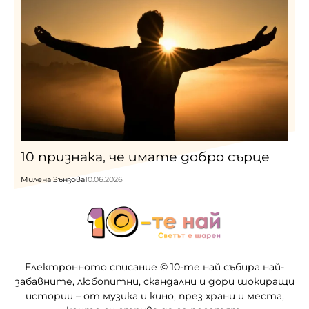
10 признака, че имате добро сърце
Милена Зънзова
10.06.2026
Електронното списание © 10-те най събира най-
забавните, любопитни, скандални и дори шокиращи
истории – от музика и кино, през храни и места,