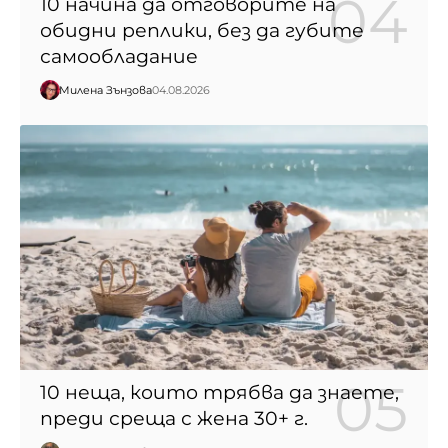
10 начина да отговорите на
обидни реплики, без да губите
самообладание
Милена Зънзова
04.08.2026
10 неща, които трябва да знаете,
преди среща с жена 30+ г.