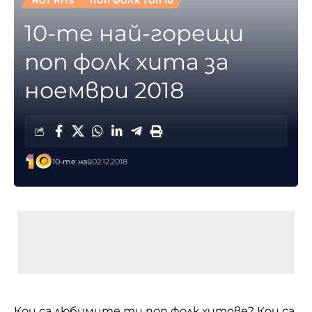
HOT HITS
ПОП ФОЛК ТОП 10
10-те най-горещи
поп фолк хита за
ноември 2018
10-те най
02.12.2018
Кои са любимите ти поп фолк хитове? Кои са