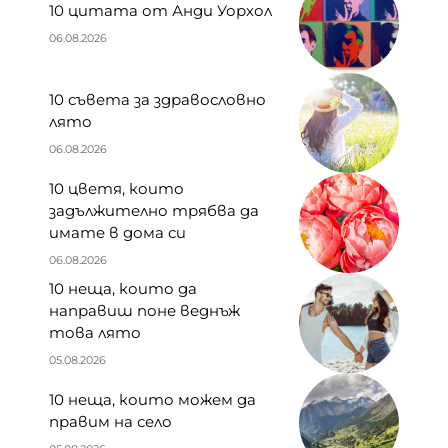
10 цитата от Анди Уорхол
06.08.2026
10 съвета за здравословно
лято
06.08.2026
10 цветя, които
задължително трябва да
имате в дома си
06.08.2026
10 неща, които да
направиш поне веднъж
това лято
05.08.2026
10 неща, които можем да
правим на село