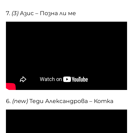
7.
(3)
Азис – Позна ли ме
6.
(new)
Теди Александрова – Котка