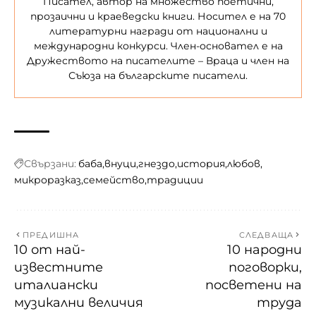
Писател, а
втор на множество поетични,
прозаични и краеведски книги. Носител е на 70
литературни награди от национални и
международни конкурси. Член-основател е на
Дружеството на писателите – Враца и член на
Съюза на българските писатели.
Свързани:
баба
внуци
гнездо
история
любов
микроразказ
семейство
традиции
ПРЕДИШНА
СЛЕДВАЩА
10 от най-
10 народни
известните
поговорки,
италиански
посветени на
музикални величия
труда