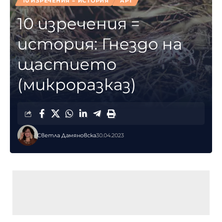
10 ИЗРЕЧЕНИЯ = ИСТОРИЯ
АРТ
10 изречения =
история: Гнездо на
щастието
(микроразказ)
Светла Дамяновска
30.04.2023