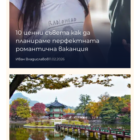
10 ценни съвета как да
планираме перфектната
романтична ваканция
Иван Владиславов
11.02.2026