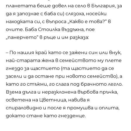
планетата беше довел на село в България, за
да я запознае с баба си) слязоха, носейки
находката си, с въпроса „Какво е това?” в
очите. Баба Стоилка въздъхна, пое
„панерчето” в ръце и им разказа:
– По нашия край като се зажени син или внук,
най-старата жена в семейството му плете
гнездо за щастието (та щастието да се
засели и да остане при новото семейство), а
като го стъкми, го слага под брачното легло.
Взема дълга и неразклонена върбова пръчка,
осветена на Цветница, навива я
спираловидно и после я промушва и оплита,
докато стане като гнезденце.