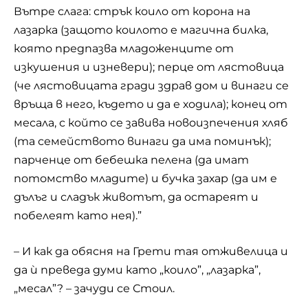
Вътре слага: стрък коило от корона на
лазарка (защото коилото е магична
билка
,
която предпазва младоженците от
изкушения и изневери); перце от лястовица
(че лястовицата гради здрав дом и винаги се
връща в него, където и да е ходила); конец от
месала, с който се завива новоизпечения хляб
(та семейството винаги да има поминък);
парченце от бебешка пелена (да имат
потомство младите) и бучка захар (да им е
дълъг и сладък животът, да остареят и
побелеят като нея).”
– И как да обясня на Грети тая отживелица и
да ѝ преведа думи като „коило”, „лазарка”,
„месал”? – зачуди се Стоил.