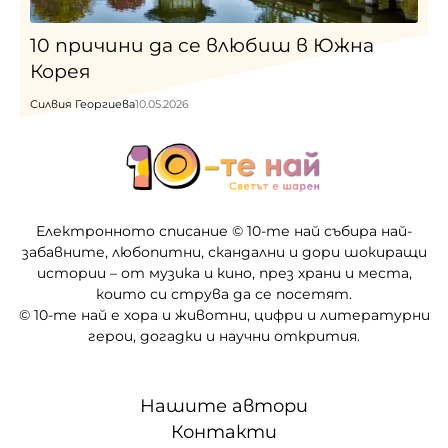
10 причини да се влюбиш в Южна
Корея
Силвия Георгиева
10.05.2026
Електронното списание © 10-те най събира най-
забавните, любопитни, скандални и дори шокиращи
истории – от музика и кино, през храни и места,
които си струва да се посетят.
© 10-те най е хора и животни, цифри и литературни
герои, догадки и научни открития.
Нашите автори
Контакти