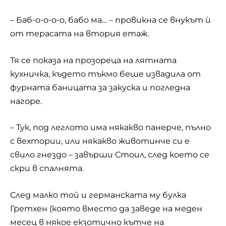
– Баб-о-о-о-о, бабо ма… – провикна се внукът ѝ
от терасата на втория етаж.
Тя се показа на прозореца на лятната
кухничка, където тъкмо беше извадила от
фурната
баницата
за закуска и погледна
нагоре.
– Тук, под леглото има някакво панерче, пълно
с вехтории, или някакво животинче си е
свило гнездо – завърши Стоил, след което се
скри в спалнята.
След малко той и германската му булка
Гретхен (която вместо да заведе на меден
месец в някое екзотично кътче на