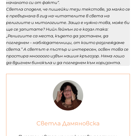
началото си от факти“.
Светла споделя, че пишейки тези текстове, за малко се
е превърнала в гид на читателите в света на
религиите и митологиите. Защо е нужно това, може би
ще се запитате? Нийл Геймън го е казал така:
„Религиите са места, където да застанем, да
погледнем – наблюдателници, от които разглеждаме
света.” А светът е пъстър и интересен, освен това се
простира мноооого извън нашия кръгозор. Няма лошо
да вдигнем бинокъла и да погледнем към хоризонта.
Светла Дамяновска