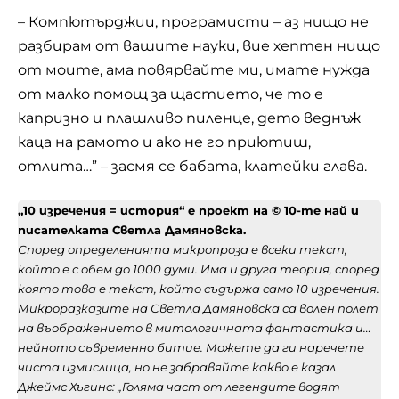
– Компютърджии, програмисти – аз нищо не
разбирам от вашите науки, вие хептен нищо
от моите, ама повярвайте ми, имате нужда
от малко помощ за щастието, че то е
капризно и плашливо пиленце, дето веднъж
каца на рамото и ако не го приютиш,
отлита…” – засмя се бабата, клатейки глава.
„10 изречения = история“ e проект на © 10-те най и
писателката Светла Дамяновска.
Според определенията микропроза е всеки текст,
който е с обем до 1000 думи. Има и друга теория, според
която това е текст, който съдържа само 10 изречения.
Микроразказите на Светла Дамяновска са волен полет
на въображението в митологичната фантастика и…
нейното съвременно битие. Можете да ги наречете
чиста измислица, но не забравяйте какво е казал
Джеймс Хъгинс: „Голяма част от легендите водят