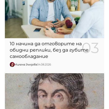
10 начина да отговорите на
обидни реплики, без да губите
самообладание
Милена Зънзова
04.08.2026