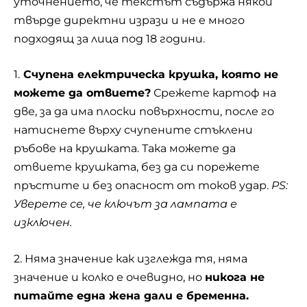
уточнението, че текстът съдържа някои
твърде директни изрази и не е много
подходящ за лица под 18 години.
1.
Счупена електрическа крушка, която не
можете да отвиете?
Срежете картоф на
две, за да има плоски повърхности, после го
натиснете върху счупените стъклени
ръбове на крушката. Така можете да
отвиете крушката, без да си порежете
пръстите и без опасност от токов удар.
PS:
Уверете се, че ключът за лампата е
изключен.
2. Няма значение как изглежда тя, няма
значение и колко е очевидно, но
никога не
питайте една жена дали е бременна.