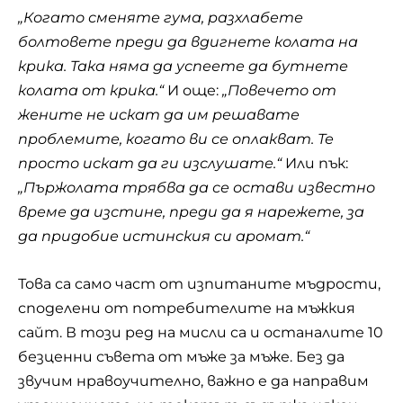
„Когато сменяте гума, разхлабете
болтовете преди да вдигнете колата на
крика. Така няма да успеете да бутнете
колата от крика.“
И още:
„Повечето от
жените не искат да им решавате
проблемите, когато ви се оплакват. Те
просто искат да ги изслушате.“
Или пък:
„Пържолата трябва да се остави известно
време да изстине, преди да я нарежете, за
да придобие истинския си аромат.“
Това са само част от изпитаните мъдрости,
споделени от потребителите на мъжкия
сайт. В този ред на мисли са и останалите 10
безценни съвета от мъже за мъже. Без да
звучим нравоучително, важно е да направим