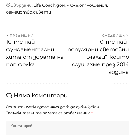
Свързани:
Life Coach
дом
мъже
отношения
семейство
съвети
ПРЕДИШНА
СЛЕДВАЩА
10-те най-
10-те най-
фундаментални
популярни световни
хита от зората на
„чалги“, които
поп фолка
слушахме през 2014
година
Няма коментари
Вашият имейл адрес няма да бъде публикуван.
Задължителните полета са отбелязани с
*