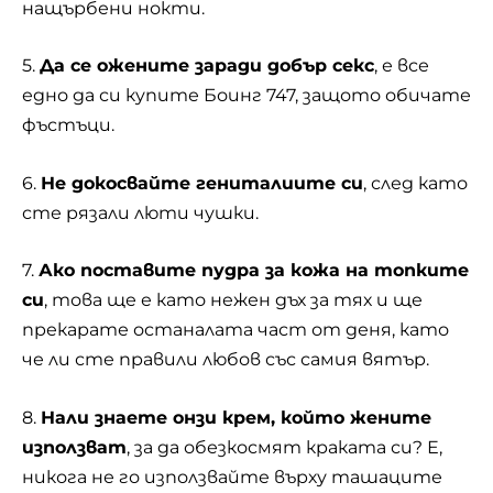
нащърбени нокти.
5.
Да се ожените заради добър секс
, е все
едно да си купите Боинг 747, защото обичате
фъстъци.
6.
Не докосвайте гениталиите си
, след като
сте рязали люти чушки.
7.
Ако поставите пудра за кожа на топките
си
, това ще е като нежен дъх за тях и ще
прекарате останалата част от деня, като
че ли сте правили любов със самия вятър.
8.
Нали знаете онзи крем, който жените
използват
, за да обезкосмят краката си? Е,
никога не го използвайте върху ташаците