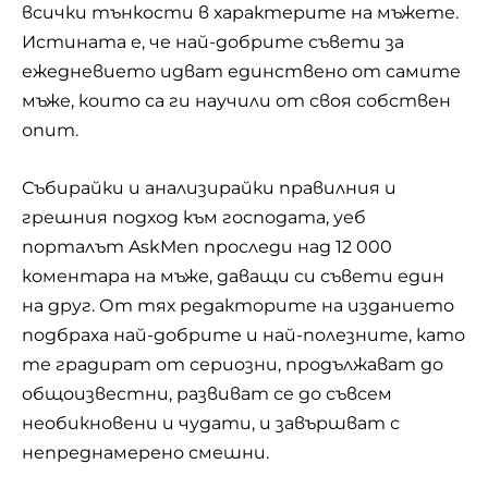
всички тънкости в характерите на мъжете.
Истината е, че най-добрите съвети за
ежедневието идват единствено от самите
мъже, които са ги научили от своя собствен
опит.
Събирайки и анализирайки правилния и
грешния подход към господата, уеб
порталът AskMen проследи над 12 000
коментара на мъже, даващи си съвети един
на друг. От тях редакторите на изданието
подбраха най-добрите и най-полезните, като
те градират от сериозни, продължават до
общоизвестни, развиват се до съвсем
необикновени и чудати, и завършват с
непреднамерено смешни.