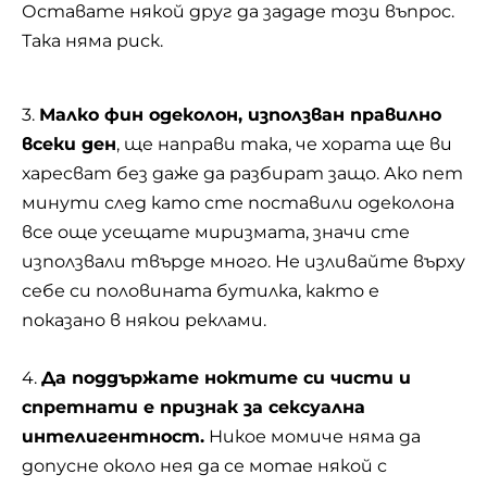
Оставате някой друг да зададе този въпрос.
Така няма риск.
3.
Малко фин одеколон, използван правилно
всеки ден
, ще направи така, че хората ще ви
харесват без даже да разбират защо. Ако пет
минути след като сте поставили одеколона
все още усещате миризмата, значи сте
използвали твърде много. Не изливайте върху
себе си половината бутилка, както е
показано в някои реклами.
4.
Да поддържате ноктите си чисти и
спретнати е признак за сексуална
интелигентност.
Никое момиче няма да
допусне около нея да се мотае някой с