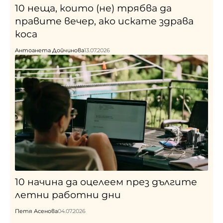
10 неща, които (не) трябва да
правите вечер, ако искате здрава
коса
Антоанета Дойчинова
13.07.2026
10 начина да оцелеем през дългите
летни работни дни
Петя Асенова
04.07.2026