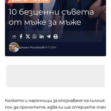
ЖИВОТЪТ
ТЯ & ТОЙ
10 безценни съвета
от мъже за мъже
Даниел Михайлов
04.11.2014
Колкото и наръчници за опознаване на силния
пол да прочетете, едва ли ще откриете там