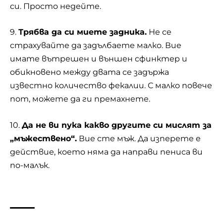
си. Просто недейте.
9.
Трябва да си миете задника.
Не се
страхувайте да задълбаете малко. Вие
имате вътрешен и външен сфинктер и
обикновено между двата се задържа
известно количество фекалии. С малко повече
пот, можете да ги премахнете.
10.
Да не ви пука какво другите си мислят за
„мъжествено“.
Вие сте мъж. Да изперете е
действие, което няма да направи пениса ви
по-малък.