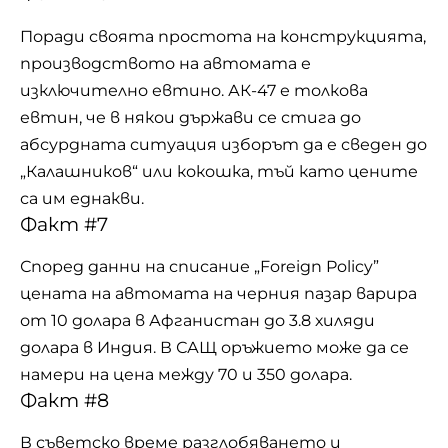
Поради своята простота на конструкцията,
производството на автомата е
изключително евтино. АК-47 е толкова
евтин, че в някои държави се стига до
абсурдната ситуация изборът да е сведен до
„Калашников“ или кокошка, тъй като цените
са им еднакви.
Факт #7
Според данни на списание „Foreign Policy”
цената на автомата на черния пазар варира
от 10 долара в Афганистан до 3.8 хиляди
долара в Индия. В САЩ оръжието може да се
намери на цена между 70 и 350 долара.
Факт #8
В съветско време разглобяването и