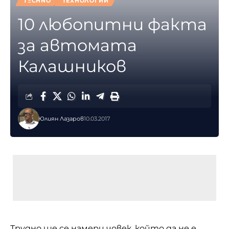
TΞCHNO
ТЕХНОЛОГИИ
10 любопитни факта
за автомата
Калашников
Юлиян Лазаров
10.03.2017
Трудно ще се намери човек, който да не е