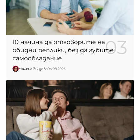
10 начина да отговорите на
обидни реплики, без да губите
самообладание
Милена Зънзова
04.08.2026