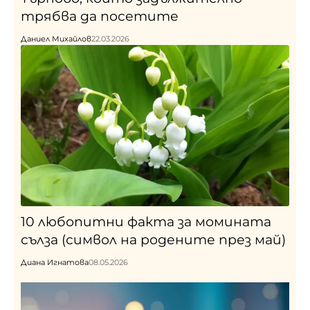
трябва да посетите
Даниел Михайлов
22.03.2026
10 любопитни факта за момината
сълза (символ на родените през май)
Диана Игнатова
08.05.2026