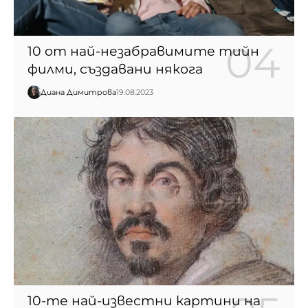
10 от най-незабравимите тийн
филми, създавани някога
Диана Димитрова
19.08.2023
10-те най-известни картини на