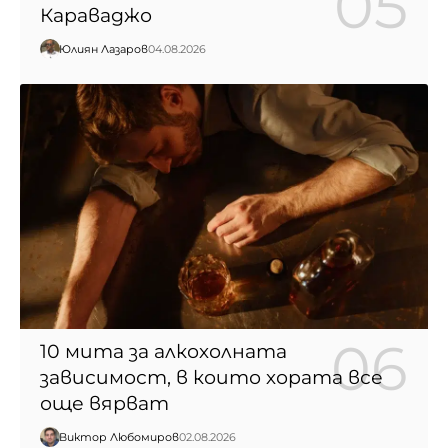
Караваджо
Юлиян Лазаров
04.08.2026
10 мита за алкохолната
зависимост, в които хората все
още вярват
Виктор Любомиров
02.08.2026