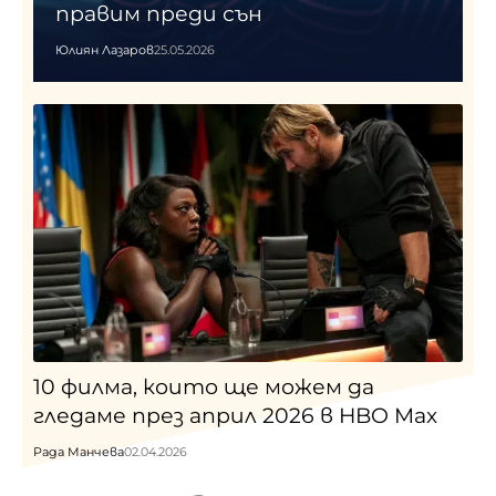
правим преди сън
Юлиян Лазаров
25.05.2026
10 филма, които ще можем да
гледаме през април 2026 в HBO Max
Рада Манчева
02.04.2026