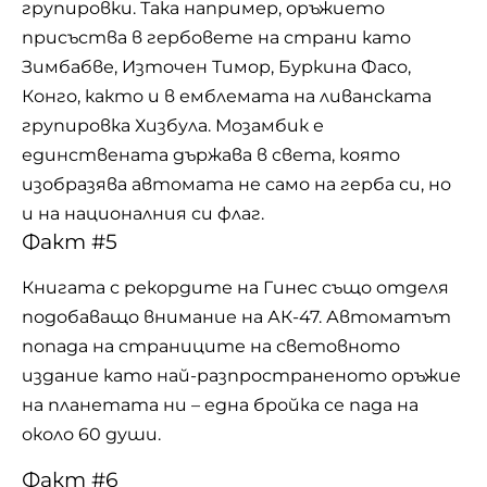
групировки. Така например, оръжието
присъства в гербовете на страни като
Зимбабве, Източен Тимор, Буркина Фасо,
Конго, както и в емблемата на ливанската
групировка Хизбула. Мозамбик е
единствената държава в света, която
изобразява автомата не само на герба си, но
и на националния си флаг.
Факт #5
Книгата с рекордите на Гинес също отделя
подобаващо внимание на АК-47. Автоматът
попада на страниците на световното
издание като най-разпространеното оръжие
на планетата ни – една бройка се пада на
около 60 души.
Факт #6