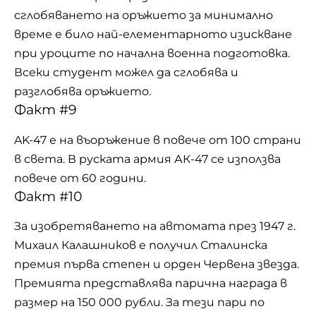
сглобяването на оръжието за минимално
време е било най-елементарното изискване
при уроците по начална военна подготовка.
Всеки студент можел да сглобява и
разглобява оръжието.
Факт #9
AK-47 е на въоръжение в повече от 100 страни
в света. В руската армия АК-47 се използва
повече от 60 години.
Факт #10
За изобретяването на автомата през 1947 г.
Михаил Калашников е получил Сталинска
премия първа степен и орден Червена звезда.
Премията представлява парична награда в
размер на 150 000 рубли. За тези пари по