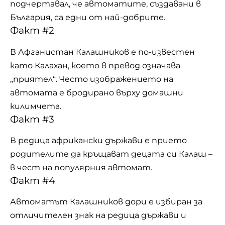
подчертавал, че автоматите, създавани в
България, са едни от най-добрите.
Факт #2
В Афганистан Калашников е по-известен
като Калахан, което в превод означава
„приятел“. Често изображението на
автомата е бродирано върху домашни
килимчета.
Факт #3
В редица африкански държави е прието
родителите да кръщават децата си Калаш –
в чест на популярния автомат.
Факт #4
Автоматът Калашников дори е избиран за
отличителен знак на редица държави и