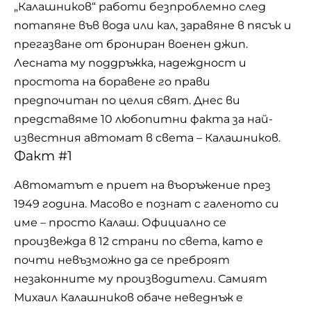
„Калашников“ работи безпроблемно след
потапяне във вода или кал, заравяне в пясък и
прегазване от брониран военен джип.
Лесната му поддръжка, надеждност и
простота на боравене го прави
предпочитан по целия свят. Днес ви
представяме 10 любопитни факта за най-
известния автомат в света – Калашников.
Факт #1
Автоматът е приет на въоръжение през
1949 година. Масово е познат с галеното си
име – просто Калаш. Официално се
произвежда в 12 страни по света, като е
почти невъзможно да се преброят
незаконните му производители. Самият
Михаил Калашников обаче неведнъж е