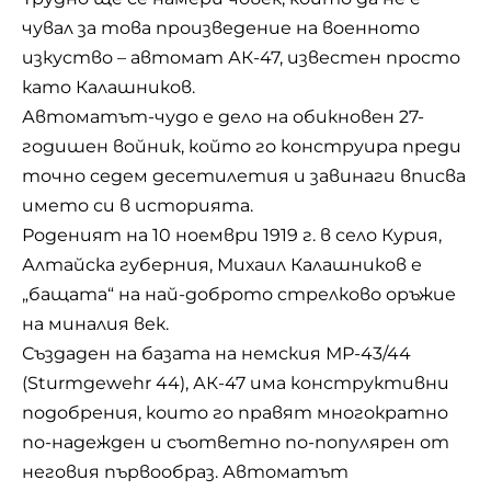
чувал за това произведение на военното
изкуство – автомат АК-47, известен просто
като Калашников.
Автоматът-чудо е дело на обикновен 27-
годишен войник, който го конструира преди
точно седем десетилетия и завинаги вписва
името си в историята.
Роденият на 10 ноември 1919 г. в село Курия,
Алтайска губерния, Михаил Калашников е
„бащата“ на най-доброто стрелково оръжие
на миналия век.
Създаден на базата на немския МР-43/44
(Sturmgewehr 44), АК-47 има конструктивни
подобрения, които го правят многократно
по-надежден и съответно по-популярен от
неговия първообраз. Автоматът