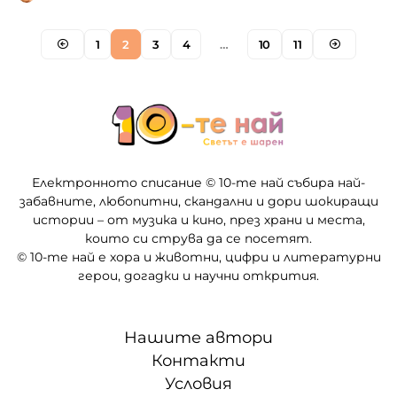
1
2
3
4
…
10
11
Електронното списание © 10-те най събира най-
забавните, любопитни, скандални и дори шокиращи
истории – от музика и кино, през храни и места,
които си струва да се посетят.
© 10-те най е хора и животни, цифри и литературни
герои, догадки и научни открития.
Нашите автори
Контакти
Условия