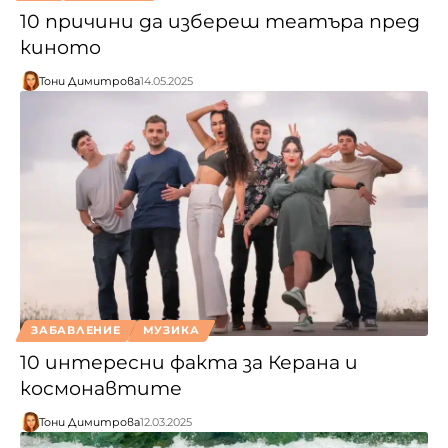
10 причини да избереш театъра пред
киното
Тони Димитрова
14.05.2025
ЗАБАВЛЕНИЕ
МУЗИКА
10 интересни факта за Керана и
космонавтите
Тони Димитрова
12.03.2025