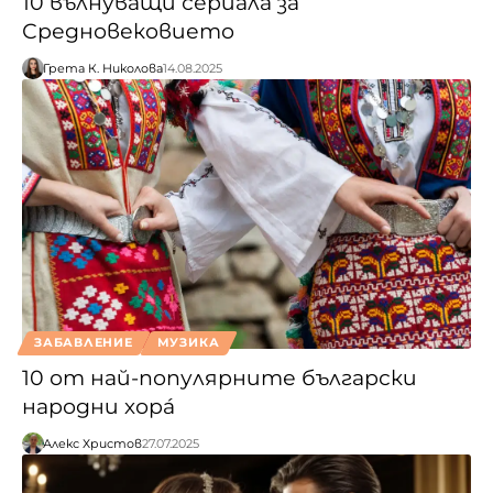
10 вълнуващи сериала за
Средновековието
Грета К. Николова
14.08.2025
ЗАБАВЛЕНИЕ
МУЗИКА
10 от най-популярните български
народни хора́
Алекс Христов
27.07.2025