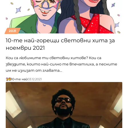
2021
10-те най-горещи световни хита за
ноември 2021
Кои са любимите ти световни хитове? Кои са
звездите, които най-силно те впечатлиха, а песните
им не излизат от главата…
10-те най
03.12.2021