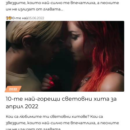
звездите, които най-силно те впечатлиха, а песните
им не излизат от главата…
10-те най
05.06.2022
2022
10-те най-горещи световни хита за
април 2022
Кои са любимите ти световни хитове? Кои са
звездите, които най-силно те впечатлиха, а песните
им не излизат от главата…