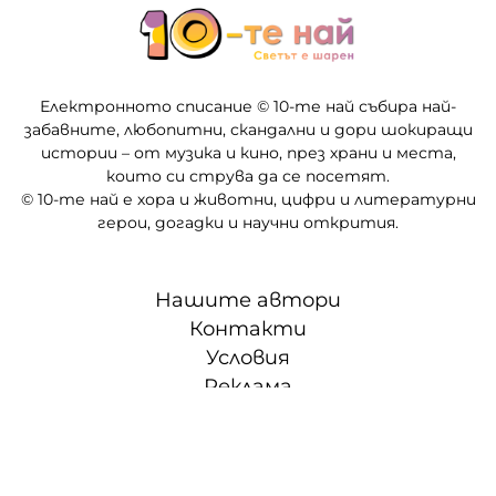
Електронното списание © 10-те най събира най-
забавните, любопитни, скандални и дори шокиращи
истории – от музика и кино, през храни и места,
които си струва да се посетят.
© 10-те най е хора и животни, цифри и литературни
герои, догадки и научни открития.
Нашите автори
Контакти
Условия
Реклама
Партньори
СЛЕД 5 • ТВОЕТО ВРЕМЕ, ТВОИТЕ ПРАВИЛА