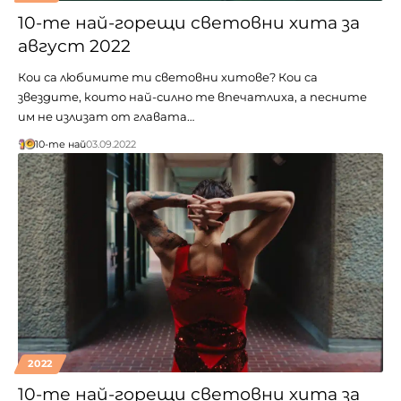
10-те най-горещи световни хита за
август 2022
Кои са любимите ти световни хитове? Кои са
звездите, които най-силно те впечатлиха, а песните
им не излизат от главата…
10-те най
03.09.2022
2022
10-те най-горещи световни хита за