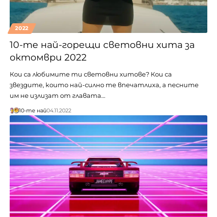
2022
10-те най-горещи световни хита за
октомври 2022
Кои са любимите ти световни хитове? Кои са
звездите, които най-силно те впечатлиха, а песните
им не излизат от главата…
10-те най
04.11.2022