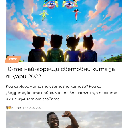
2022
10-те най-горещи световни хита за
януари 2022
Кои са любимите ти световни хитове? Кои са
звездите, които най-силно те впечатлиха, а песните
им не излизат от главата…
10-те най
03.02.2022