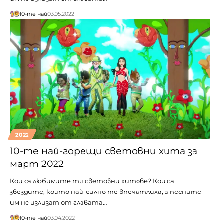
10-те най
03.05.2022
2022
10-те най-горещи световни хита за
март 2022
Кои са любимите ти световни хитове? Кои са
звездите, които най-силно те впечатлиха, а песните
им не излизат от главата…
10-те най
03.04.2022