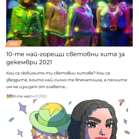
2021
10-те най-горещи световни хита за
декември 2021
Кои са любимите ти световни хитове? Кои са
звездите, които най-силно те впечатлиха, а песните
им не излизат от главата…
10-те най
04.01.2022