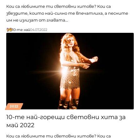
Кои са любимите ти световни хитове? Кои са
звездите, които най-силно те впечатлиха, а песните
им не излизат от главата…
10-те най
04.07.2022
2022
10-те най-горещи световни хита за
май 2022
Кои са любимите ти световни хитове? Кои са