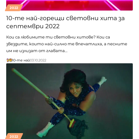
2022
10-те най-горещи световни хита за
септември 2022
Кои са любимите ти световни хитове? Кои са
звездите, които най-силно те впечатлиха, а песните
им не излизат от главата…
10-те най
03.10.2022
2022