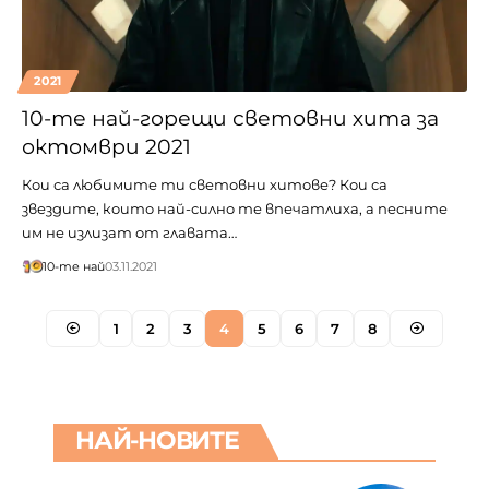
2021
10-те най-горещи световни хита за
октомври 2021
Кои са любимите ти световни хитове? Кои са
звездите, които най-силно те впечатлиха, а песните
им не излизат от главата…
10-те най
03.11.2021
1
2
3
4
5
6
7
8
НАЙ-НОВИТЕ