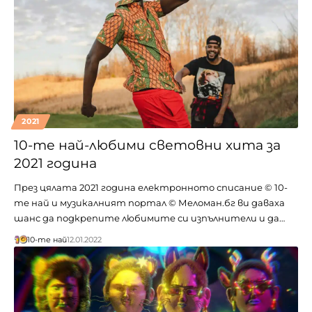
2021
10-те най-любими световни хита за
2021 година
През цялата 2021 година електронното списание © 10-
те най и музикалният портал © Меломан.бг ви даваха
шанс да подкрепите любимите си изпълнители и да…
10-те най
12.01.2022