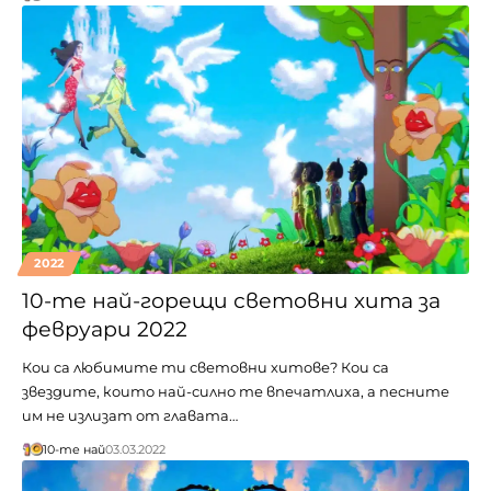
2022
10-те най-горещи световни хита за
февруари 2022
Кои са любимите ти световни хитове? Кои са
звездите, които най-силно те впечатлиха, а песните
им не излизат от главата…
10-те най
03.03.2022