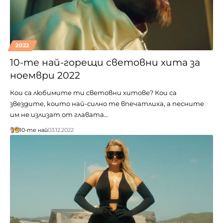
2022
10-те най-горещи световни хита за
ноември 2022
Кои са любимите ти световни хитове? Кои са
звездите, които най-силно те впечатлиха, а песните
им не излизат от главата…
10-те най
03.12.2022