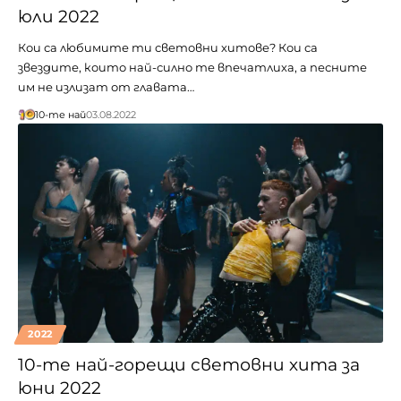
юли 2022
Кои са любимите ти световни хитове? Кои са
звездите, които най-силно те впечатлиха, а песните
им не излизат от главата…
10-те най
03.08.2022
2022
10-те най-горещи световни хита за
юни 2022