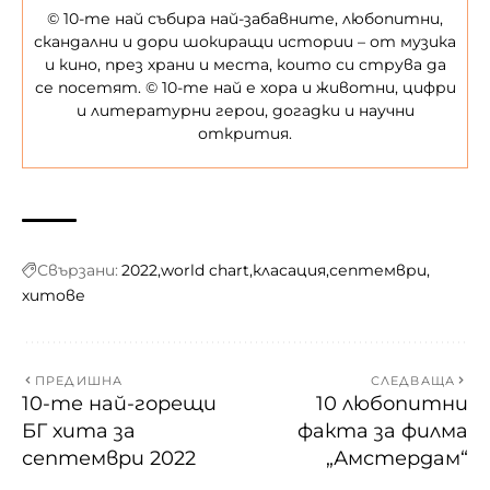
© 10-те най събира най-забавните, любопитни,
скандални и дори шокиращи истории – от музика
и кино, през храни и места, които си струва да
се посетят. © 10-те най е хора и животни, цифри
и литературни герои, догадки и научни
открития.
Свързани:
2022
world chart
класация
септември
хитове
ПРЕДИШНА
СЛЕДВАЩА
10-те най-горещи
10 любопитни
БГ хита за
факта за филма
септември 2022
„Амстердам“