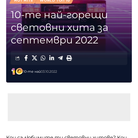
HOT HITS
WORLD ТОП 10
10-те най-горещи
световни хита за
септември 2022
10-те най
03.10.2022
Кои са любимите ти световни хитове? Кои