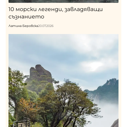
10 морски легенди, завладяващи
съзнанието
Латина Беровска
20.07.2026