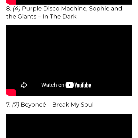
8.
(4)
Purple Disco Machine, Sophie and
the Giants – In The Dark
7.
(7)
Beyoncé – Break My Soul