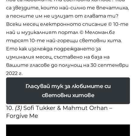
са звездите, които най-силно те впечатлиха,
а песните им не излизат от главата ти?
Всеки месец електронното списание
© 10-те
най
и музикалният портал © Меломан.бг
търсят 10-те най-горещи световни хита.
Ето как изглежда подреждането за
изминалия месец, съставено на база на
вашите гласове до полунощ на 30 септември
2022 г.
Гласувай тук за любимите си
световни хитове
10.
(3)
Sofi Tukker & Mahmut Orhan –
Forgive Me