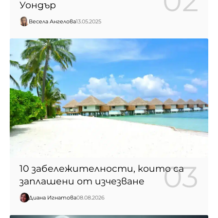
Уондър
Весела Ангелова
13.05.2025
10 забележителности, които са
заплашени от изчезване
Диана Игнатова
08.08.2026