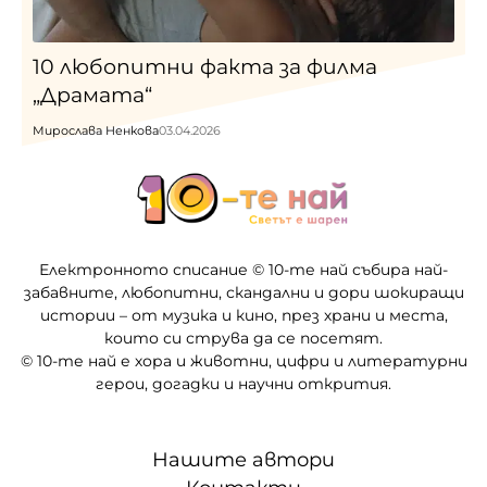
10 любопитни факта за филма
„Драмата“
Мирослава Ненкова
03.04.2026
Електронното списание © 10-те най събира най-
забавните, любопитни, скандални и дори шокиращи
истории – от музика и кино, през храни и места,
които си струва да се посетят.
© 10-те най е хора и животни, цифри и литературни
герои, догадки и научни открития.
Нашите автори