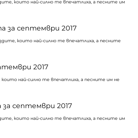
дите, които най-силно те впечатлиха, а песните им
а за септември 2017
здите, които най-силно те впечатлиха, а песните
птември 2017
 които най-силно те впечатлиха, а песните им не
 за септември 2017
дите, които най-силно те впечатлиха, а песните им