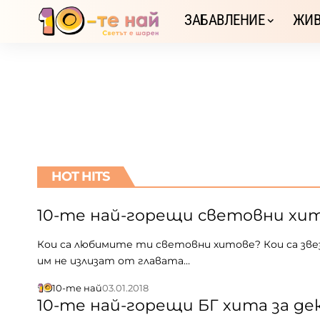
ЗАБАВЛЕНИЕ
ЖИВ
HOT HITS
10-те най-горещи световни хит
Кои са любимите ти световни хитове? Кои са зве
им не излизат от главата…
10-те най
03.01.2018
10-те най-горещи БГ хита за де