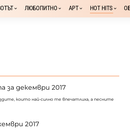
ОТЪТ
ЛЮБОПИТНО
АРТ
HOT HITS
О
а за декември 2017
здите, които най-силно те впечатлиха, а песните
кември 2017