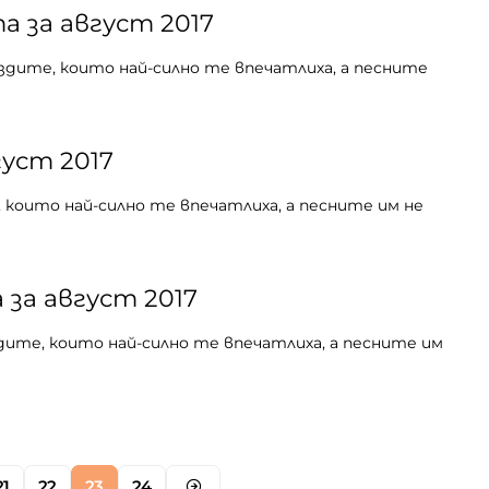
 за август 2017
здите, които най-силно те впечатлиха, а песните
густ 2017
 които най-силно те впечатлиха, а песните им не
 за август 2017
дите, които най-силно те впечатлиха, а песните им
21
22
23
24