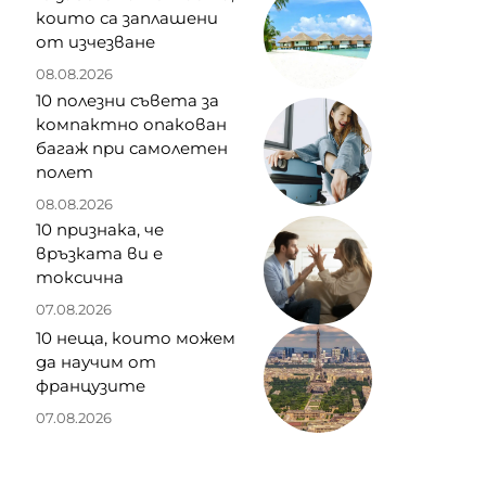
които са заплашени
от изчезване
08.08.2026
10 полезни съвета за
компактно опакован
багаж при самолетен
полет
08.08.2026
10 признака, че
връзката ви е
токсична
07.08.2026
10 неща, които можем
да научим от
французите
07.08.2026