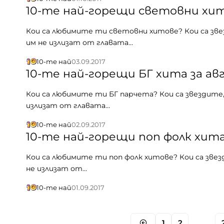
10-те най-горещи световни хита
Кои са любимите ти световни хитове? Кои са зве
им не излизат от главата…
10-те най
03.09.2017
10-те най-горещи БГ хита за ав
Кои са любимите ти БГ парчета? Кои са звездите,
излизат от главата…
10-те най
02.09.2017
10-те най-горещи поп фолк хита
Кои са любимите ти поп фолк хитове? Кои са звез
не излизат от…
10-те най
01.09.2017
1
2
…