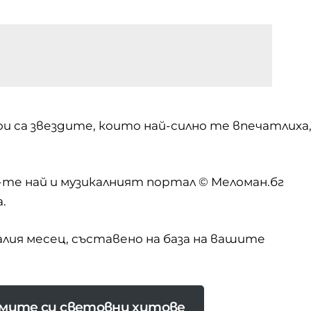
и са звездите, които най-силно те впечатлиха
-те най
и музикалният портал © Меломан.бг
.
лия месец, съставено на база на вашите
бимите си световни хитове