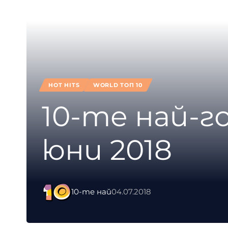
HOT HITS
WORLD ТОП 10
10-те най-
юни 2018
10-те най
04.07.2018