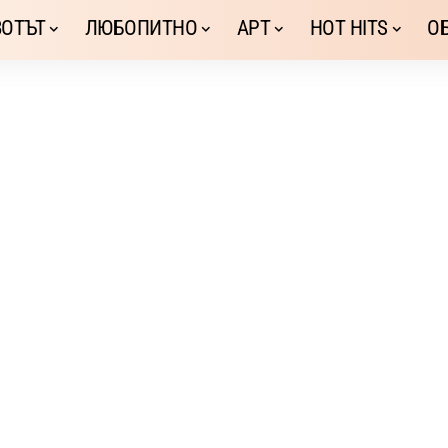
ОТЪТ
ЛЮБОПИТНО
АРТ
HOT HITS
О