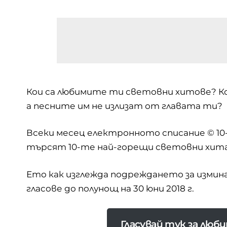
Кои са любимите ти световни хитове? Ко
а песните им не излизат от главата ти?
Всеки месец електронното списание ©
10
търсят 10-те най-горещи световни хита
Ето как изглежда подреждането за измина
гласове до полунощ на 30 юни 2018 г.
Гласувай тук за лю