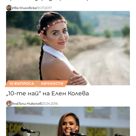
Ива Миховска
19.07.2017
10 ВЪПРОСА
ЛИЧНОСТИ
„10-те най“ на Елен Колева
АнаТоли Николов
25.04.2016