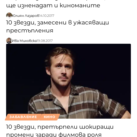
ще изненадат и киноманите
Юлиян Лазаров
14.10.2017
10 звезди, замесени в ужасяващи
престъпления
Ива Миховска
19.08.2017
ЗАБАВЛЕНИЕ
КИНО
10 звезди, претърпели шокиращи
промени заради филмова роля