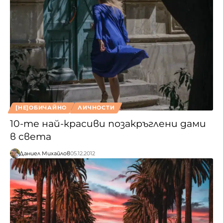
[НЕ]ОБИЧАЙНО
ЛИЧНОСТИ
10-те най-красиви позакръглени дами
в света
Даниел Михайлов
05.12.2012