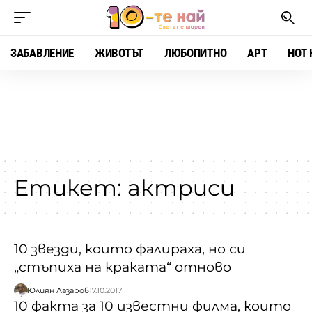
ЗАБАВЛЕНИЕ
ЖИВОТЪТ
ЛЮБОПИТНО
АРТ
HOT 
Етикет:
актриси
10 звезди, които фалираха, но си
„стъпиха на краката“ отново
Юлиян Лазаров
17.10.2017
10 факта за 10 известни филма, които