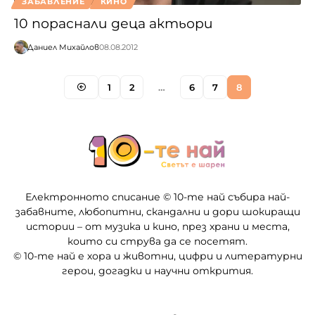
ЗАБАВЛЕНИЕ
КИНО
10 пораснали деца актьори
Даниел Михайлов
08.08.2012
1
2
…
6
7
8
Електронното списание © 10-те най събира най-
забавните, любопитни, скандални и дори шокиращи
истории – от музика и кино, през храни и места,
които си струва да се посетят.
© 10-те най е хора и животни, цифри и литературни
герои, догадки и научни открития.