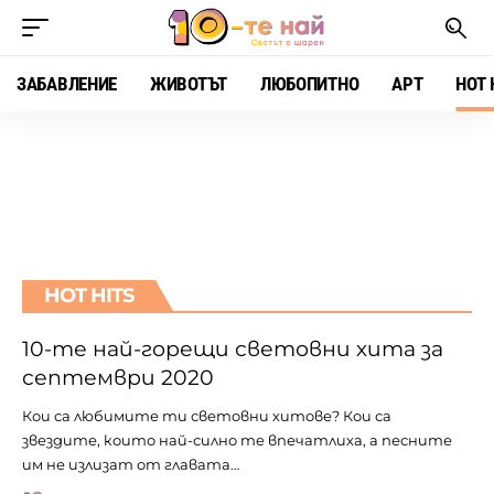
ЗАБАВЛЕНИЕ
ЖИВОТЪТ
ЛЮБОПИТНО
АРТ
HOT 
HOT HITS
10-те най-горещи световни хита за
септември 2020
Кои са любимите ти световни хитове? Кои са
звездите, които най-силно те впечатлиха, а песните
им не излизат от главата…