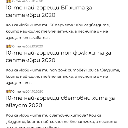
10-те най
06.10.2020
10-те най-горещи БГ хита за
септември 2020
Кои са любимите ти БГ парчета? Кои са звездите,
които най-силно те впечатлиха, а песните им не
излизат от главата…
10-те най
05.10.2020
10-те най-горещи поп фолк хита за
септември 2020
Кои са любимите ти поп фолк хитове? Кои са звездите,
които най-силно те впечатлиха, а песните им не
излизат от…
10-те най
04.10.2020
10-те най-горещи световни хита за
август 2020
Кои са любимите ти световни хитове? Кои са
звездите, които най-силно те впечатлиха, а песните
им не излизат от главата…