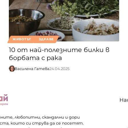
ЖИВОТЪТ
ЗДРАВЕ
10 от най-полезните билки в
борбата с рака
Василена Гатева
24.04.2025
На
вните, любопитни, скандални и дори
еста, които си струва да се посетят.