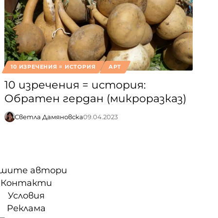
10 ИЗРЕЧЕНИЯ = ИСТОРИЯ
АРТ
10 изречения = история:
Обратен гердан (микроразказ)
Светла Дамяновска
09.04.2023
шите автори
Контакти
Условия
Реклама