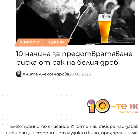
ЖИВОТЪТ
ЗДРАВЕ
10 начина за предотвратяване
риска от рак на белия дроб
Анита Александрова
20.09.2025
Електронното списание © 10-те най събира най-заба
шокиращи истории – от музика и кино, през храни и м