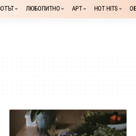
ОТЪТ
ЛЮБОПИТНО
АРТ
HOT HITS
О