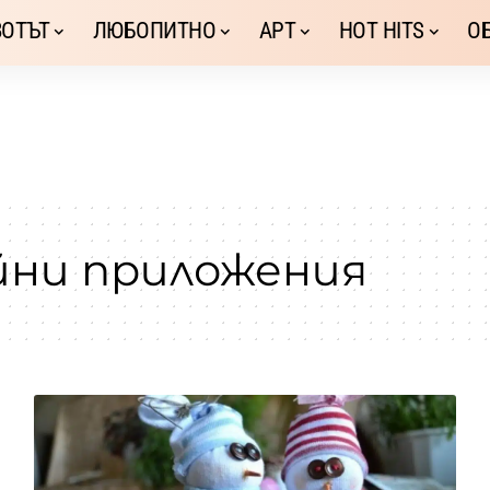
ОТЪТ
ЛЮБОПИТНО
АРТ
HOT HITS
О
йни приложения