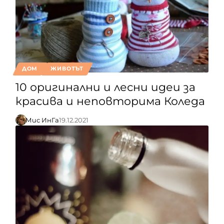
ДОМ
ЖИВОТЪТ
10 оригинални и лесни идеи за
красива и неповторима Коледа
Мис ИнГа
19.12.2021