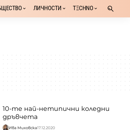
БЩЕСТВО
ЛИЧНОСТИ
TΞCHNO
10-те най-нетипични коледни
дръвчета
Ива Миховска
17.12.2020