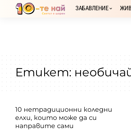
ЗАБАВЛЕНИЕ
ЖИВ
Етикет:
необича
10 нетрадиционни коледни
елхи, които може да си
направите сами