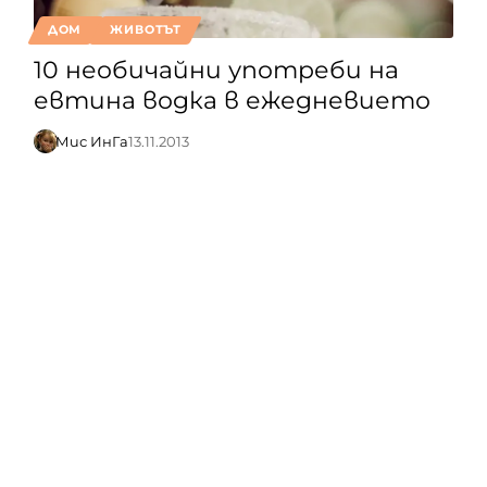
ДОМ
ЖИВОТЪТ
10 необичайни употреби на
евтина водка в ежедневието
Мис ИнГа
13.11.2013