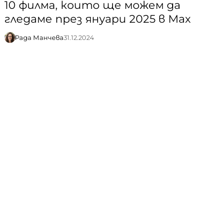
10 филма, които ще можем да
гледаме през януари 2025 в Max
Рада Манчева
31.12.2024