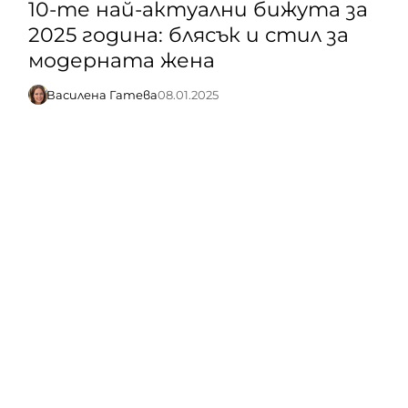
10-те най-актуални бижута за
2025 година: блясък и стил за
модерната жена
Василена Гатева
08.01.2025