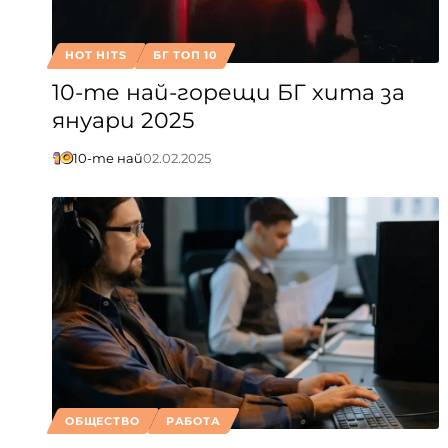
HOT HITS
БГ ТОП 10
10-те най-горещи БГ хита за
януари 2025
10-те най
02.02.2025
ОБЩЕСТВО
РАБОТА