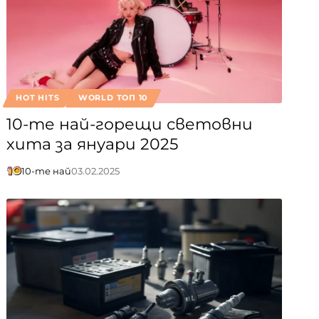
HOT HITS
WORLD ТОП 10
10-те най-горещи световни
хита за януари 2025
10-те най
03.02.2025