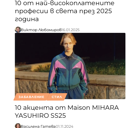
10 от най-високоплатените
професии в света през 2025
година
Виктор Любомиров
16.01.2025
ЗАБАВЛЕНИЕ
СТИЛ
10 акцента от Maison MIHARA
YASUHIRO SS25
Василена Гатева
01.11.2024