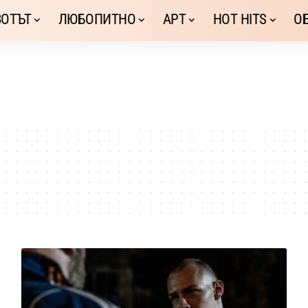
ОТЪТ
ЛЮБОПИТНО
АРТ
HOT HITS
О