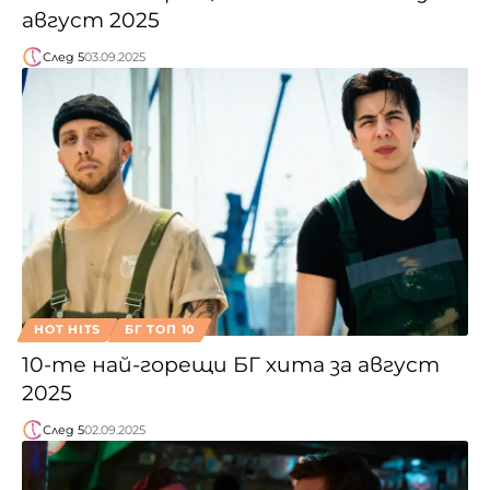
август 2025
След 5
03.09.2025
HOT HITS
БГ ТОП 10
10-те най-горещи БГ хита за август
2025
След 5
02.09.2025