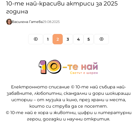
10-те най-красиви актриси за 2025
година
Василена Гатева
29.08.2025
1
2
3
4
5
Електронното списание © 10-те най събира най-
забавните, любопитни, скандални и дори шокиращи
истории – от музика и кино, през храни и места,
които си струва да се посетят.
© 10-те най е хора и животни, цифри и литературни
герои, догадки и научни открития.