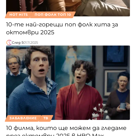
HOT HITS
ПОП ФОЛК ТОП 10
10-те най-горещи поп фолк хита за
октомври 2025
След 5
01.11.2025
ЗАБАВЛЕНИЕ
ТВ
10 филма, които ще можем да гледаме
през октомври 2025 в HBO Max