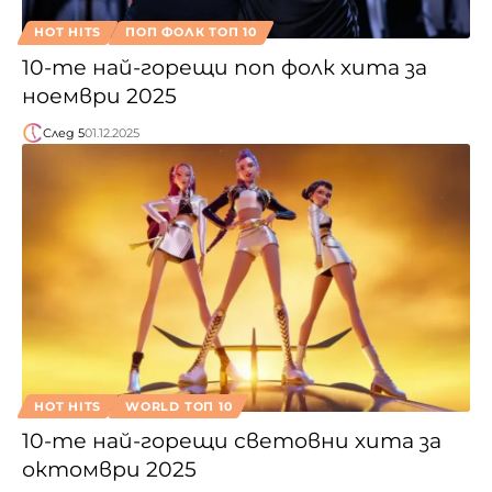
HOT HITS
ПОП ФОЛК ТОП 10
10-те най-горещи поп фолк хита за
ноември 2025
След 5
01.12.2025
HOT HITS
WORLD ТОП 10
10-те най-горещи световни хита за
октомври 2025