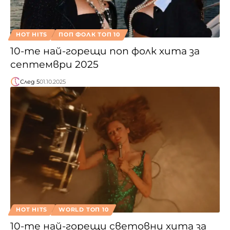
HOT HITS
ПОП ФОЛК ТОП 10
10-те най-горещи поп фолк хита за
септември 2025
След 5
01.10.2025
HOT HITS
WORLD ТОП 10
10-те най-горещи световни хита за