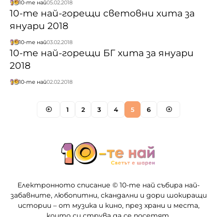
10-те най
05.02.2018
10-те най-горещи световни хита за
януари 2018
10-те най
03.02.2018
10-те най-горещи БГ хита за януари
2018
10-те най
02.02.2018
1
2
3
4
5
6
Електронното списание © 10-те най събира най-
забавните, любопитни, скандални и дори шокиращи
истории – от музика и кино, през храни и места,
които си струва да се посетят.