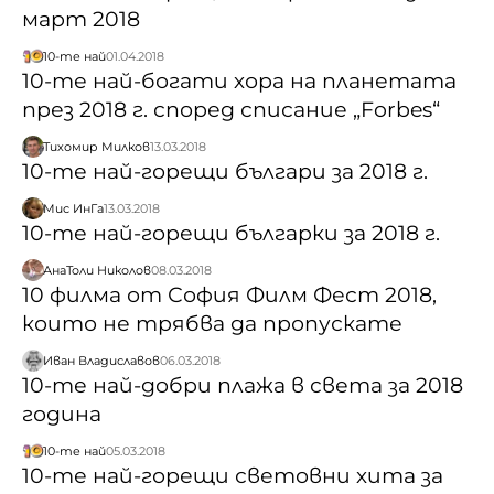
март 2018
10-те най
01.04.2018
10-те най-богати хора на планетата
през 2018 г. според списание „Forbes“
Тихомир Милков
13.03.2018
10-те най-горещи българи за 2018 г.
Мис ИнГа
13.03.2018
10-те най-горещи българки за 2018 г.
АнаТоли Николов
08.03.2018
10 филма от София Филм Фест 2018,
които не трябва да пропускате
Иван Владиславов
06.03.2018
10-те най-добри плажа в света за 2018
година
10-те най
05.03.2018
10-те най-горещи световни хита за