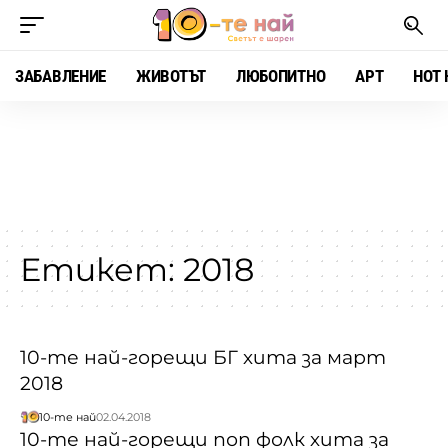
ЗАБАВЛЕНИЕ
ЖИВОТЪТ
ЛЮБОПИТНО
АРТ
HOT 
Етикет:
2018
10-те най-горещи БГ хита за март
2018
10-те най
02.04.2018
10-те най-горещи поп фолк хита за