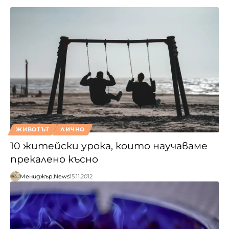
ЖИВОТЪТ
ЛИЧНО
10 житейски урока, които научаваме
прекалено късно
Мениджър.News
15.11.2012