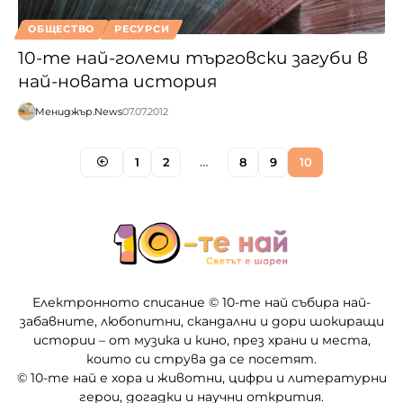
ОБЩЕСТВО
РЕСУРСИ
10-те най-големи търговски загуби в
най-новата история
Мениджър.News
07.07.2012
1
2
…
8
9
10
Електронното списание © 10-те най събира най-
забавните, любопитни, скандални и дори шокиращи
истории – от музика и кино, през храни и места,
които си струва да се посетят.
© 10-те най е хора и животни, цифри и литературни
герои, догадки и научни открития.