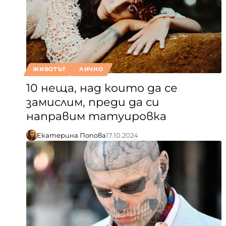
ЖИВОТЪТ
ЛИЧНО
10 неща, над които да се
замислим, преди да си
направим татуировка
Екатерина Попова
17.10.2024