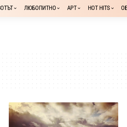
ОТЪТ
ЛЮБОПИТНО
АРТ
HOT HITS
О