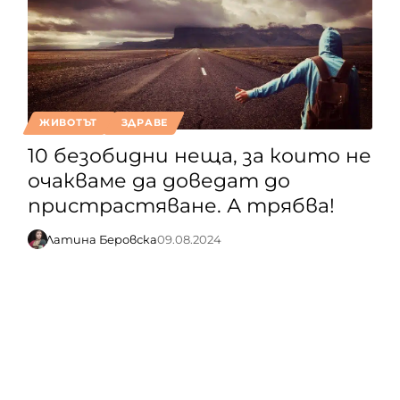
ЖИВОТЪТ
ЗДРАВЕ
10 безобидни неща, за които не
очакваме да доведат до
пристрастяване. А трябва!
Латина Беровска
09.08.2024