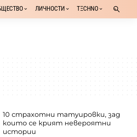
БЩЕСТВО
ЛИЧНОСТИ
TΞCHNO
10 страхотни татуировки, зад
които се крият невероятни
истории