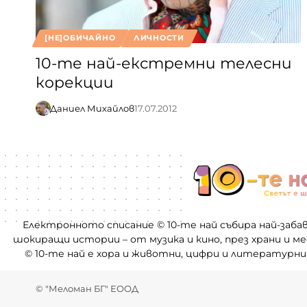
[НЕ]ОБИЧАЙНО
ЛИЧНОСТИ
10-те най-екстремни телесни
корекции
Даниел Михайлов
17.07.2012
Електронното списание © 10-те най събира най-заба
шокиращи истории – от музика и кино, през храни и м
© 10-те най е хора и животни, цифри и литературни
© "Меломан БГ" ЕООД