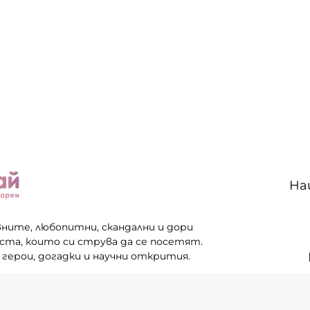
На
вните, любопитни, скандални и дори
еста, които си струва да се посетят.
 герои, догадки и научни открития.