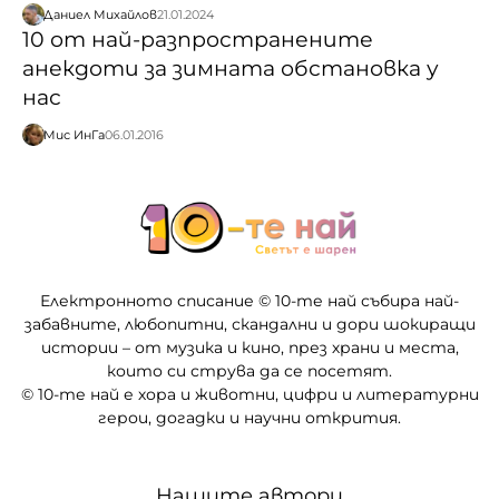
Даниел Михайлов
21.01.2024
10 от най-разпространените
анекдоти за зимната обстановка у
нас
Мис ИнГа
06.01.2016
Електронното списание © 10-те най събира най-
забавните, любопитни, скандални и дори шокиращи
истории – от музика и кино, през храни и места,
които си струва да се посетят.
© 10-те най е хора и животни, цифри и литературни
герои, догадки и научни открития.
Нашите автори