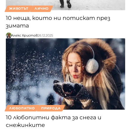
ЖИВОТЪТ
ЛИЧНО
10 неща, които ни потискат през
зимата
Алекс Христов
26.12.2025
ЛЮБОПИТНО
ПРИРОДА
10 любопитни факта за снега и
снежинките