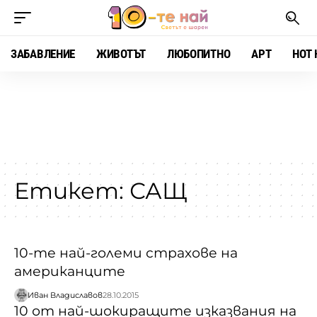
ЗАБАВЛЕНИЕ
ЖИВОТЪТ
ЛЮБОПИТНО
АРТ
HOT 
Етикет:
САЩ
10-те най-големи страхове на
американците
Иван Владиславов
28.10.2015
10 от най-шокиращите изказвания на