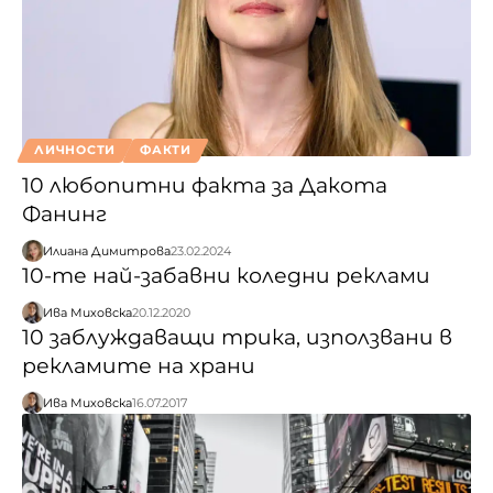
ЛИЧНОСТИ
ФАКТИ
10 любопитни факта за Дакота
Фанинг
Илиана Димитрова
23.02.2024
10-те най-забавни коледни реклами
Ива Миховска
20.12.2020
10 заблуждаващи трика, използвани в
рекламите на храни
Ива Миховска
16.07.2017