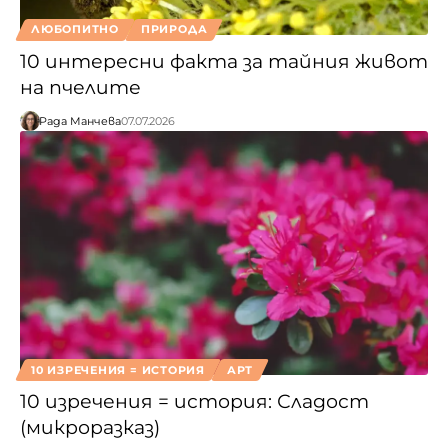
ЛЮБОПИТНО
ПРИРОДА
10 интересни факта за тайния живот
на пчелите
Рада Манчева
07.07.2026
10 ИЗРЕЧЕНИЯ = ИСТОРИЯ
АРТ
10 изречения = история: Сладост
(микроразказ)