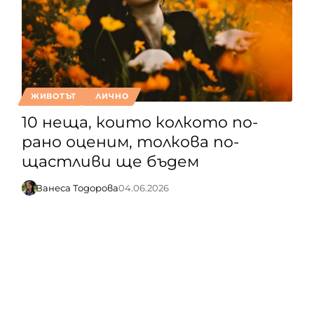
ЖИВОТЪТ
ЛИЧНО
10 неща, които колкото по-
рано оценим, толкова по-
щастливи ще бъдем
Ванеса Тодорова
04.06.2026