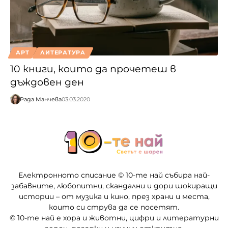
АРТ
ЛИТЕРАТУРА
10 книги, които да прочетеш в
дъждовен ден
Рада Манчева
03.03.2020
Електронното списание © 10-те най събира най-
забавните, любопитни, скандални и дори шокиращи
истории – от музика и кино, през храни и места,
които си струва да се посетят.
© 10-те най е хора и животни, цифри и литературни