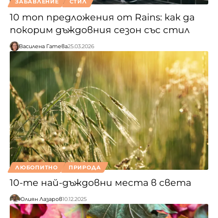
ЗАБАВЛЕНИЕ
СТИЛ
10 топ предложения от Rains: как да
покорим дъждовния сезон със стил
Василена Гатева
25.03.2026
ЛЮБОПИТНО
ПРИРОДА
10-те най-дъждовни места в света
Юлиян Лазаров
10.12.2025