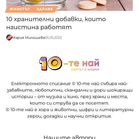
ЖИВОТЪТ
ЗДРАВЕ
10 хранителни добавки, които
наистина работят
Мария Милошева
05.05.2022
Електронното списание © 10-те най събира най-
забавните, любопитни, скандални и дори шокиращи
истории – от музика и кино, през храни и места,
които си струва да се посетят.
© 10-те най е хора и животни, цифри и литературни
герои, догадки и научни открития.
Нашите автори