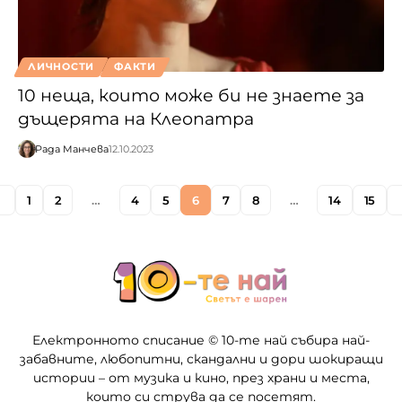
ЛИЧНОСТИ
ФАКТИ
10 неща, които може би не знаете за
дъщерята на Клеопатра
Рада Манчева
12.10.2023
1
2
…
4
5
6
7
8
…
14
15
Електронното списание © 10-те най събира най-
забавните, любопитни, скандални и дори шокиращи
истории – от музика и кино, през храни и места,
които си струва да се посетят.