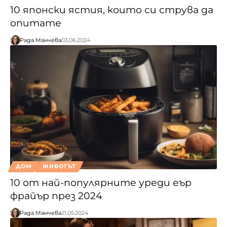
10 японски ястия, които си струва да
опитате
Рада Манчева
03.06.2024
ДОМ
ЖИВОТЪТ
10 от най-популярните уреди еър
фрайър през 2024
Рада Манчева
21.05.2024