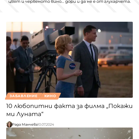
цвят и червеното вино... дори и да не е от глухарчета.
ЗАБАВЛЕНИЕ
КИНО
10 любопитни факта за филма „Покажи
ми Луната“
Рада Манчева
10.07.2024