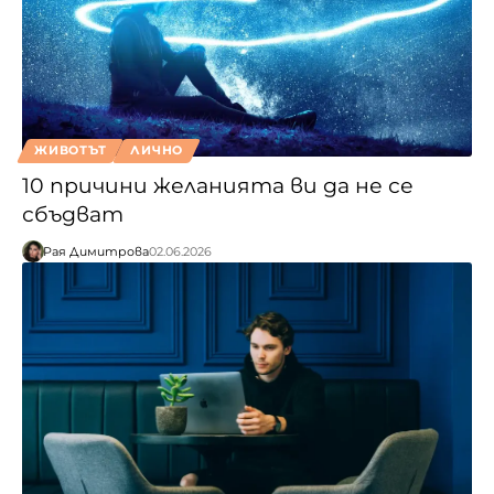
ЖИВОТЪТ
ЛИЧНО
10 причини желанията ви да не се
сбъдват
Рая Димитрова
02.06.2026