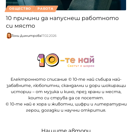
ОБЩЕСТВО
РАБОТА
10 причини да напуснеш работното
си място
Тони Димитрова
17.02.2026
Електронното списание © 10-те най събира най-
забавните, любопитни, скандални и дори шокиращи
истории – от музика и кино, през храни и места,
които си струва да се посетят.
© 10-те най е хора и животни, цифри и литературни
герои, догадки и научни открития.
Нашите автори