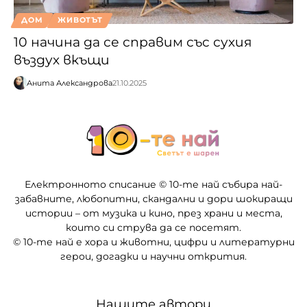
ДОМ
ЖИВОТЪТ
10 начина да се справим със сухия
въздух вкъщи
Анита Александрова
21.10.2025
Електронното списание © 10-те най събира най-
забавните, любопитни, скандални и дори шокиращи
истории – от музика и кино, през храни и места,
които си струва да се посетят.
© 10-те най е хора и животни, цифри и литературни
герои, догадки и научни открития.
Нашите автори