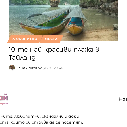
ЛЮБОПИТНО
МЕСТА
10-те най-красиви плажа в
Тайланд
Юлиян Лазаров
15.01.2024
На
вните, любопитни, скандални и дори
еста, които си струва да се посетят.