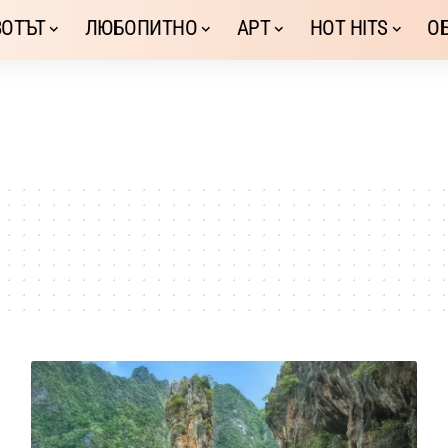
ОТЪТ
ЛЮБОПИТНО
АРТ
HOT HITS
О