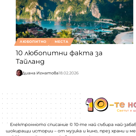
ЛЮБОПИТНО
МЕСТА
10 любопитни факта за
Тайланд
Диана Игнатова
18.02.2026
Електронното списание © 10-те най събира най-заба
шокиращи истории – от музика и кино, през храни и м