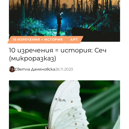
10 ИЗРЕЧЕНИЯ = ИСТОРИЯ
АРТ
10 изречения = история: Сеч
(микроразказ)
Светла Дамяновска
26.11.2023