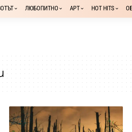
ОТЪТ
ЛЮБОПИТНО
АРТ
HOT HITS
О
и