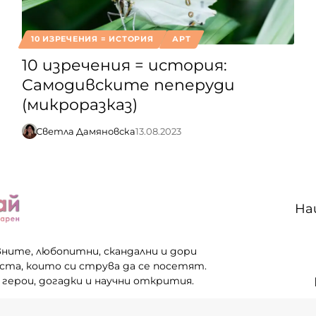
10 ИЗРЕЧЕНИЯ = ИСТОРИЯ
АРТ
10 изречения = история:
Самодивските пеперуди
(микроразказ)
Светла Дамяновска
13.08.2023
На
вните, любопитни, скандални и дори
еста, които си струва да се посетят.
 герои, догадки и научни открития.