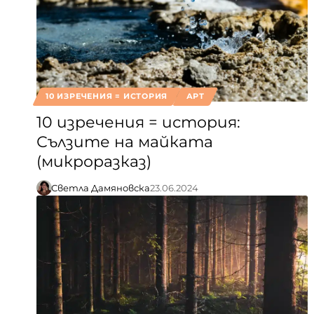
10 ИЗРЕЧЕНИЯ = ИСТОРИЯ
АРТ
10 изречения = история:
Сълзите на майката
(микроразказ)
Светла Дамяновска
23.06.2024