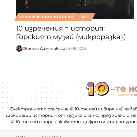
10 ИЗРЕЧЕНИЯ = ИСТОРИЯ
АРТ
10 изречения = история:
Горският музей (микроразказ)
Светла Дамяновска
24.09.2023
Електронното списание © 10-те най събира най-заба
шокиращи истории – от музика и кино, през храни и м
© 10-те най е хора и животни, цифри и литературни