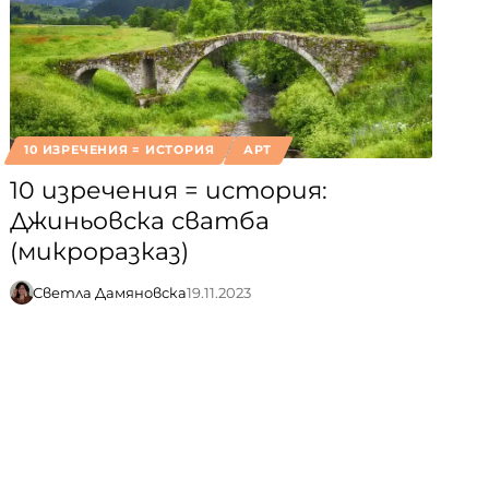
10 ИЗРЕЧЕНИЯ = ИСТОРИЯ
АРТ
10 изречения = история:
Джиньовска сватба
(микроразказ)
Светла Дамяновска
19.11.2023