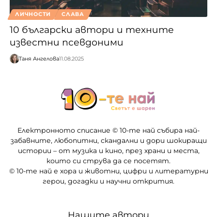
ЛИЧНОСТИ
СЛАВА
10 български автори и техните
известни псевдоними
Таня Ангелова
11.08.2025
Електронното списание © 10-те най събира най-
забавните, любопитни, скандални и дори шокиращи
истории – от музика и кино, през храни и места,
които си струва да се посетят.
© 10-те най е хора и животни, цифри и литературни
герои, догадки и научни открития.
Нашите автори