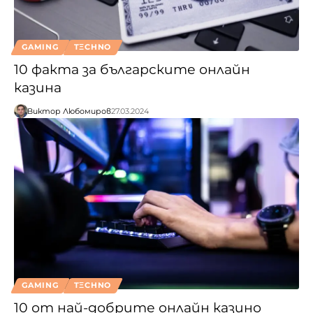
GAMING
TΞCHNO
10 факта за българските онлайн
казина
Виктор Любомиров
27.03.2024
GAMING
TΞCHNO
10 от най-добрите онлайн казино