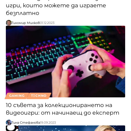
игри, които можете да играете
безплатно
Тихомир Милков
01.12.2023
GAMING
TΞCHNO
10 съвета за колекционирането на
видеоигри: от начинаещ до експерт
Тина Стефанова
19.09.2023