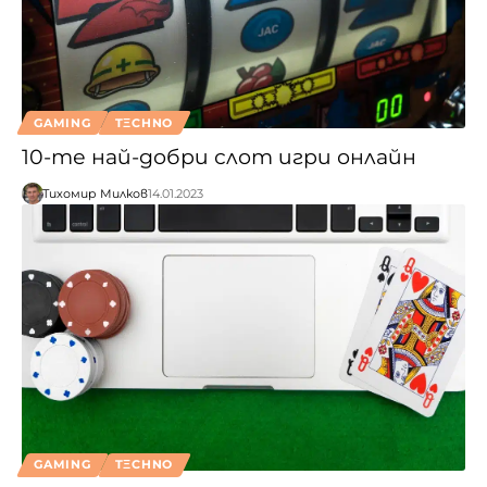
GAMING
TΞCHNO
10-те най-добри слот игри онлайн
Тихомир Милков
14.01.2023
GAMING
TΞCHNO