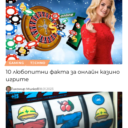
GAMING
TΞCHNO
10 любопитни факта за онлайн казино
игрите
Тихомир Милков
18.01.2023