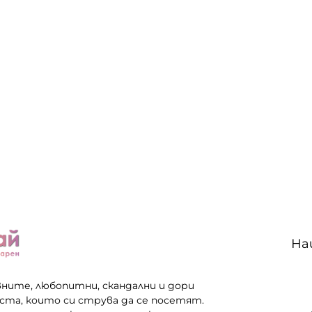
На
вните, любопитни, скандални и дори
еста, които си струва да се посетят.