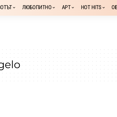
ОТЪТ
ЛЮБОПИТНО
АРТ
HOT HITS
О
gelo