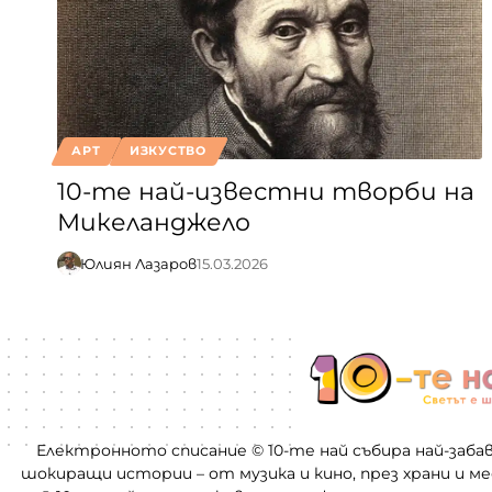
АРТ
ИЗКУСТВО
10-те най-известни творби на
Микеланджело
Юлиян Лазаров
15.03.2026
Електронното списание © 10-те най събира най-заба
шокиращи истории – от музика и кино, през храни и м