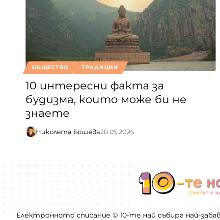
ОБЩЕСТВО
ТРАДИЦИИ
10 интересни факта за
будизма, които може би не
знаете
Николета Бошева
20.05.2026
Електронното списание © 10-те най събира най-заба