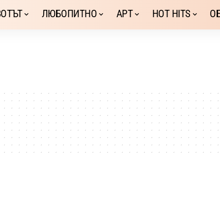
ОТЪТ
ЛЮБОПИТНО
АРТ
HOT HITS
О