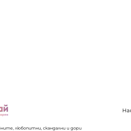
На
вните, любопитни, скандални и дори