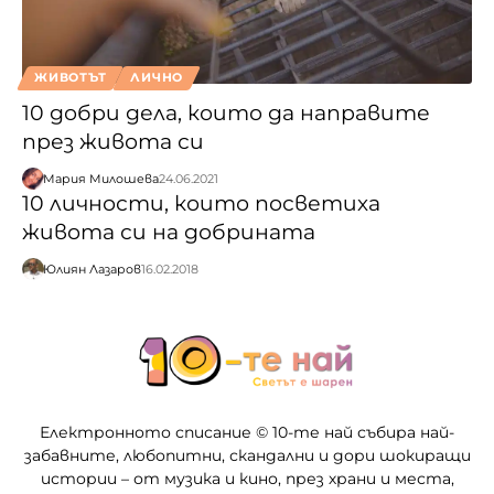
ЖИВОТЪТ
ЛИЧНО
10 добри дела, които да направите
през живота си
Мария Милошева
24.06.2021
10 личности, които посветиха
живота си на добрината
Юлиян Лазаров
16.02.2018
Електронното списание © 10-те най събира най-
забавните, любопитни, скандални и дори шокиращи
истории – от музика и кино, през храни и места,