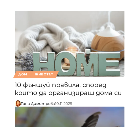
ДОМ
ЖИВОТЪТ
10 фъншуй правила, според
които да организираш дома си
Тони Димитрова
10.11.2025