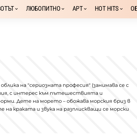
ОТЪТ
ЛЮБОПИТНО
АРТ
HOT HITS
О
блика на "сериозната професия" (занимава се с
ания, с интерес към пътешествията и
орми. Дете на морето – обожава морския бриз в
 на краката и звука на разплискващи се морски