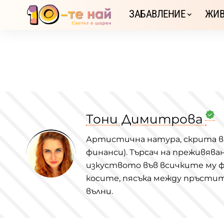
ЗАБАВЛЕНИЕ
ЖИВ
Тони Димитрова
Артистична натура, скрита в о
финанси). Търсач на преживяв
изкуството във всичките му ф
косите, пясъка между пръстите
вълни.