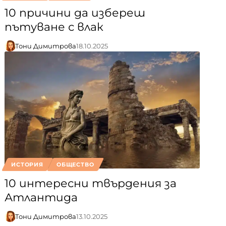
10 причини да избереш
пътуване с влак
Тони Димитрова
18.10.2025
ИСТОРИЯ
ОБЩЕСТВО
10 интересни твърдения за
Атлантида
Тони Димитрова
13.10.2025