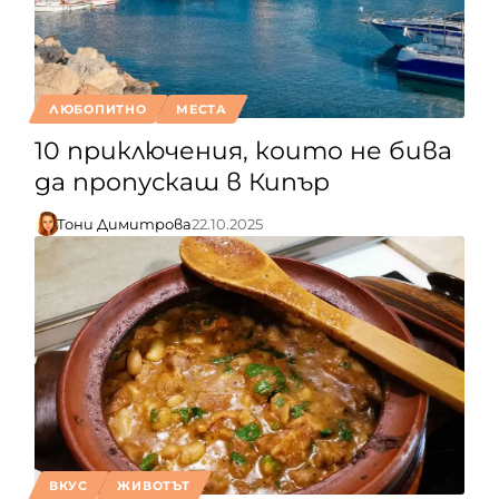
ЛЮБОПИТНО
МЕСТА
10 приключения, които не бива
да пропускаш в Кипър
Тони Димитрова
22.10.2025
ВКУС
ЖИВОТЪТ