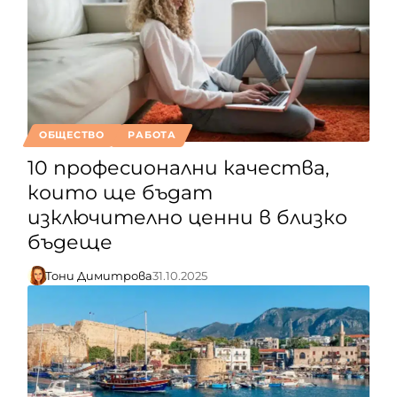
ОБЩЕСТВО
РАБОТА
10 професионални качества,
които ще бъдат
изключително ценни в близко
бъдеще
Тони Димитрова
31.10.2025