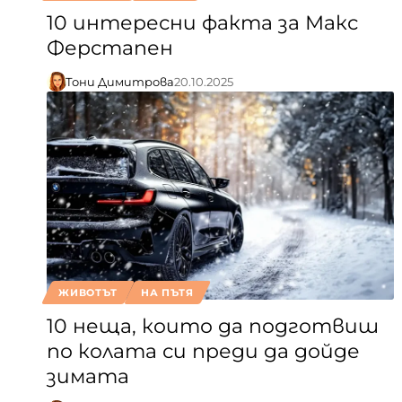
10 интересни факта за Макс
Ферстапен
Тони Димитрова
20.10.2025
ЖИВОТЪТ
НА ПЪТЯ
10 неща, които да подготвиш
по колата си преди да дойде
зимата