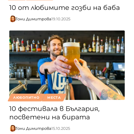
10 от любимите гозби на баба
Тони Димитрова
19.10.2025
ЛЮБОПИТНО
МЕСТА
10 фестивала в България,
посветени на бирата
Тони Димитрова
15.10.2025