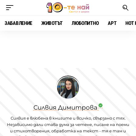
ЗАБАВЛЕНИЕ
ЖИВОТЪТ
ЛЮБОПИТНО
АРТ
HOT 
Силвия Димитрова
Силвия е влюбена в книгите и всичко, свързано с тях.
Независимо дали става дума за четене, писане на поеми
и стихотворения, обработка на текст - тя е там и