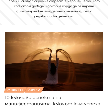
прави всичко с огромна страст. Очарованието ѝ от
словото я доведе и до това гордо да се нарече
дипломиран книгоиздател, специализирал с
редакторска дейност.
ЖИВОТЪТ
ЛИЧНО
10 ключови аспекта на
манифестацията: ключът към успеха