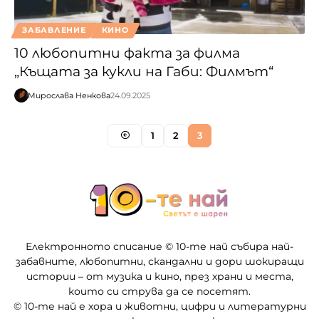
ЗАБАВЛЕНИЕ
КИНО
10 любопитни факта за филма
„Къщата за кукли на Габи: Филмът“
Мирослава Ненкова
24.09.2025
1
2
3
Електронното списание © 10-те най събира най-
забавните, любопитни, скандални и дори шокиращи
истории – от музика и кино, през храни и места,
които си струва да се посетят.
© 10-те най е хора и животни, цифри и литературни