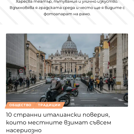
Харесва театър, пътувания и улично изкуство.
Вдъхновява я градската среда и често ще я видите с
фотоапарат на рамо.
ОБЩЕСТВО
ТРАДИЦИИ
10 странни италиански поверия,
които местните взимат съвсем
насериозно