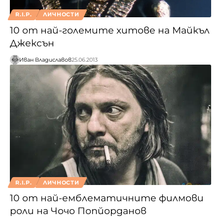
R.I.P.
ЛИЧНОСТИ
10 от най-големите хитове на Майкъл
Джексън
Иван Владиславов
25.06.2013
R.I.P.
ЛИЧНОСТИ
10 от най-емблематичните филмови
роли на Чочо Попйорданов