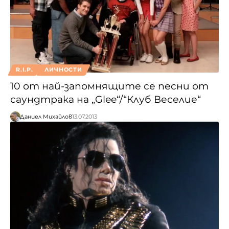
R.I.P.
ЛИЧНОСТИ
10 от най-запомнящите се песни от
саундтрака на „Glee“/“Клуб Веселие“
Даниел Михайлов
13.07.2013