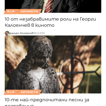
R.I.P.
ЛИЧНОСТИ
10 от незабравимите роли на Георги
Калоянчев в киното
Даниел Михайлов
18.12.2012
R.I.P.
ЛИЧНОСТИ
10-те най-предпочитани песни за
погребения