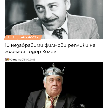
R.I.P.
ЛИЧНОСТИ
10 незабравими филмови реплики на
големия Тодор Колев
10-те най
15.02.2013