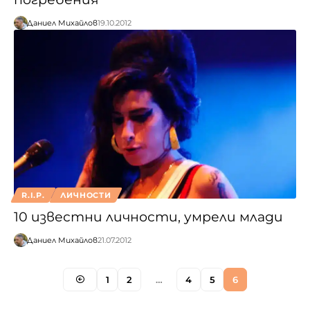
Даниел Михайлов
19.10.2012
R.I.P.
ЛИЧНОСТИ
10 известни личности, умрели млади
Даниел Михайлов
21.07.2012
1
2
…
4
5
6