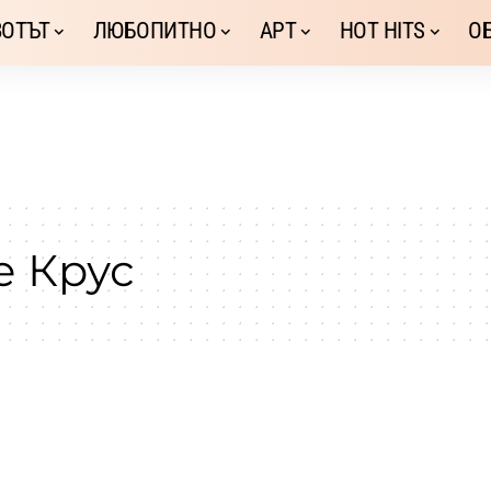
ОТЪТ
ЛЮБОПИТНО
АРТ
HOT HITS
О
е Крус