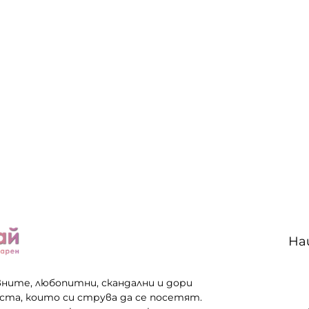
На
вните, любопитни, скандални и дори
еста, които си струва да се посетят.