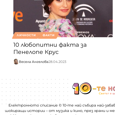
ЛИЧНОСТИ
ФАКТИ
10 любопитни факта за
Пенелопе Крус
Весела Ангелова
28.04.2023
Електронното списание © 10-те най събира най-заба
шокиращи истории – от музика и кино, през храни и м