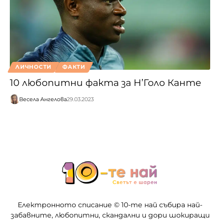
ЛИЧНОСТИ
ФАКТИ
10 любопитни факта за Н’Голо Канте
Весела Ангелова
29.03.2023
Електронното списание © 10-те най събира най-
забавните, любопитни, скандални и дори шокиращи