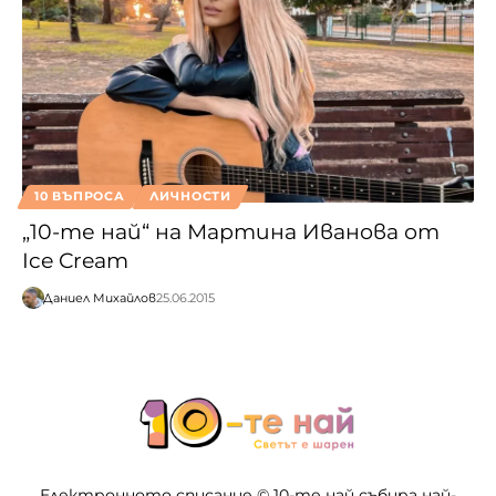
10 ВЪПРОСА
ЛИЧНОСТИ
„10-те най“ на Мартина Иванова от
Ice Cream
Даниел Михайлов
25.06.2015
Електронното списание © 10-те най събира най-