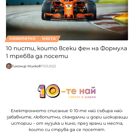
ЛЮБОПИТНО
МЕСТА
10 писти, които всеки фен на Формула
1 трябва да посети
Тихомир Милков
17.03.2022
Електронното списание © 10-те най събира най-
забавните, любопитни, скандални и дори шокиращи
истории – от музика и кино, през храни и места,
които си струва да се посетят.