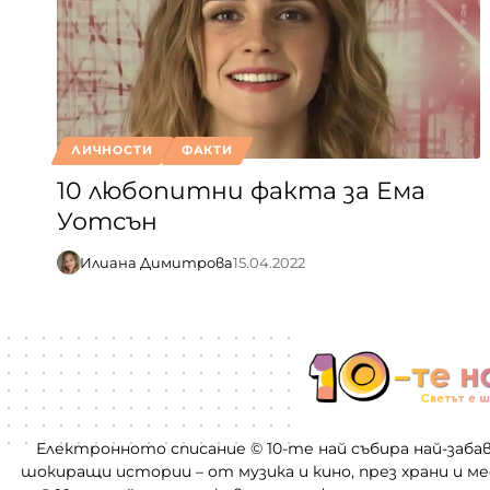
ЛИЧНОСТИ
ФАКТИ
10 любопитни факта за Ема
Уотсън
Илиана Димитрова
15.04.2022
Електронното списание © 10-те най събира най-заба
шокиращи истории – от музика и кино, през храни и м