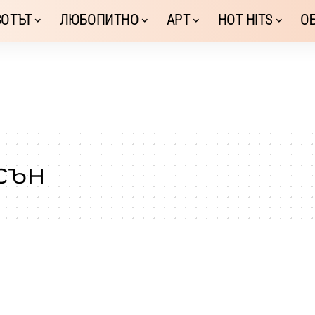
ОТЪТ
ЛЮБОПИТНО
АРТ
HOT HITS
О
сън