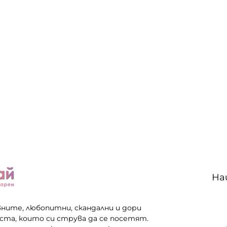
На
вните, любопитни, скандални и дори
еста, които си струва да се посетят.