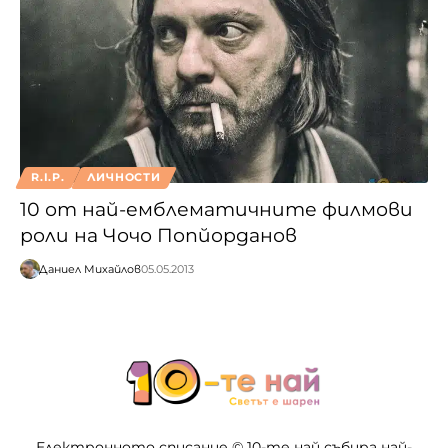
R.I.P.
ЛИЧНОСТИ
10 от най-емблематичните филмови
роли на Чочо Попйорданов
Даниел Михайлов
05.05.2013
Електронното списание © 10-те най събира най-