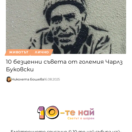
ЖИВОТЪТ
ЛИЧНО
10 безценни съвета от големия Чарлз
Буковски
Николета Бошева
16.08.2025
Електронното списание © 10-те най събира най-