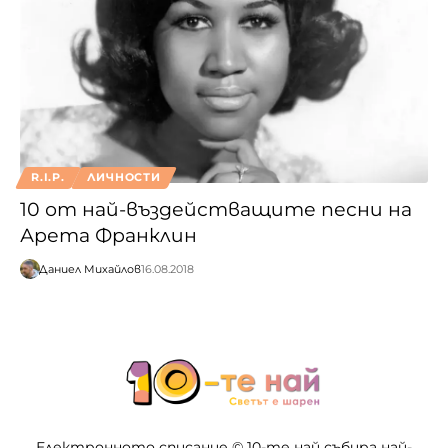
R.I.P.
ЛИЧНОСТИ
10 от най-въздействащите песни на
Арета Франклин
Даниел Михайлов
16.08.2018
Електронното списание © 10-те най събира най-