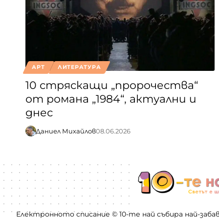
АРТ
ЛИТЕРАТУРА
10 стряскащи „пророчества“
от романа „1984“, актуални и
днес
Даниел Михайлов
08.06.2026
Електронното списание © 10-те най събира най-заба