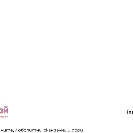
На
вните, любопитни, скандални и дори