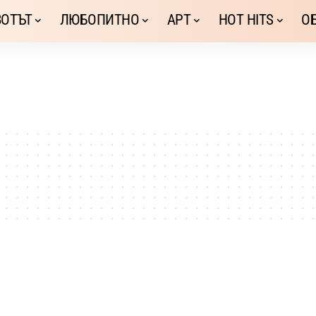
ОТЪТ
ЛЮБОПИТНО
АРТ
HOT HITS
О