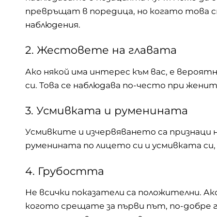
превръщат в поредица, но когато това с
наблюдения.
2. Жестовете на главата
Ако някой има интерес към вас, е вероят
си. Това се наблюдава по-често при
женит
3. Усмивката и руменината
Усмивките и изчервяването са признаци н
руменината по лицето си и усмивката си, 
4. Грубостта
Не всички показатели са положителни. А
когото срещате за първи път, по-добре 