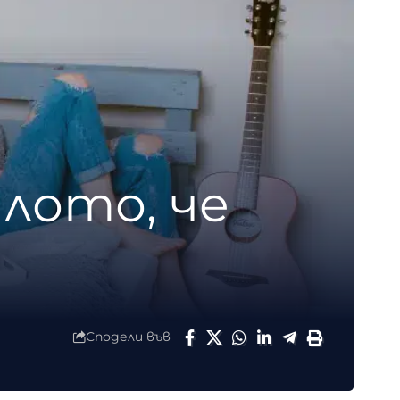
ялото, че
Сподели във