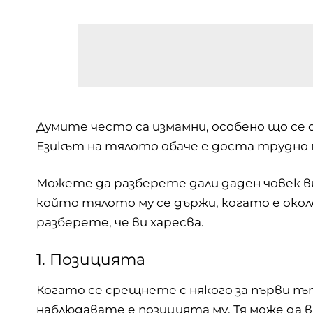
Думите често са измамни, особено що се о
Езикът на
тялото
обаче е доста трудно 
Можете да разберете дали даден човек ви 
който тялото му се държи, когато е около
разберете, че ви харесва.
1. Позицията
Когато се срещнете с някого за първи 
наблюдавате е позицията му. Тя може да 