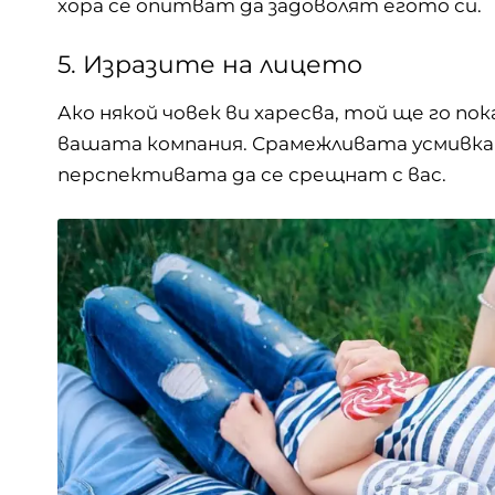
хора се опитват да задоволят егото си.
5. Изразите на лицето
Ако някой човек ви харесва, той ще го пок
вашата компания. Срамежливата усмивка 
перспективата да се срещнат с вас.