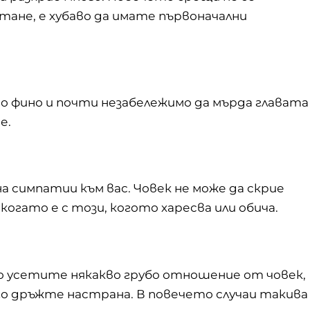
тане, е хубаво да имате първоначални
но фино и почти незабележимо да мърда главата
е
.
а симпатии към вас. Човек не може да скрие
когато е с този, когото харесва или обича.
ко усетите някакво грубо отношение от човек,
го дръжте настрана. В повечето случаи такива