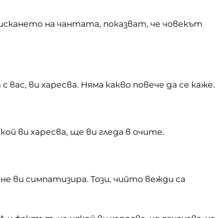
искането на чантата, показват, че човекът
вас, ви харесва. Няма какво повече да се каже.
ой ви харесва, ще ви гледа в очите.
не ви симпатизира. Този, чийто вежди са