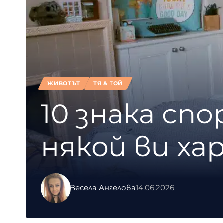
ЖИВОТЪТ
ТЯ & ТОЙ
10 знака сп
някой ви ха
Весела Ангелова
14.06.2026