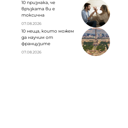
10 признака, че
връзката ви е
токсична
07.08.2026
10 неща, които можем
да научим от
французите
07.08.2026