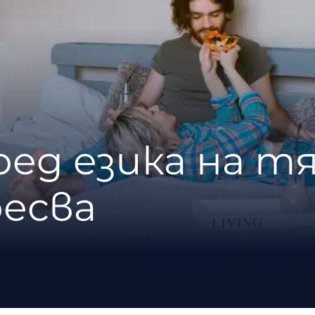
оред езика на т
ресва