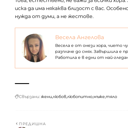
Това, естествено, не важи за всички хора. 
иска да има някаква близост с вас. Особе
нужда от думи, а не жестове.
Весела Ангелова
Весела е от онези хора, чието ч
разплаче до смях. Завършила е пр
Работила е в едни от най-гледа
Свързани:
жени
любов
любопитно
мъже
тяло
ПРЕДИШНА