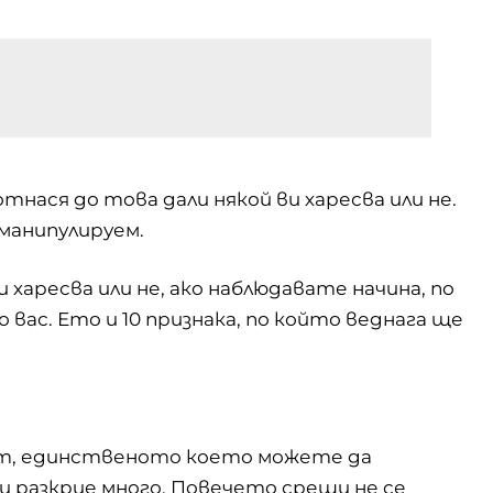
тнася до това дали някой ви харесва или не.
манипулируем.
харесва или не, ако наблюдавате начина, по
 вас. Ето и 10 признака, по който веднага ще
път, единственото което можете да
ви разкрие много. Повечето срещи не се