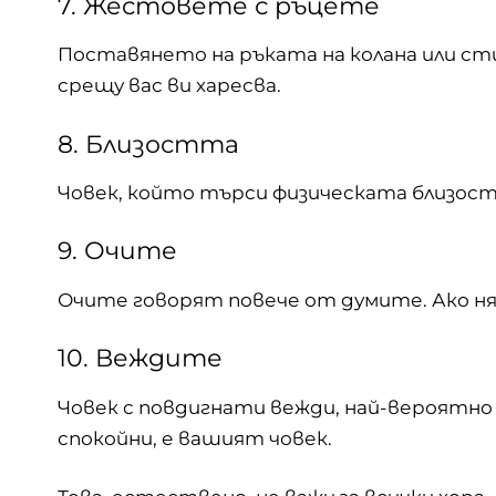
7. Жестовете с ръцете
Поставянето на ръката на колана или ст
срещу вас ви харесва.
8. Близостта
Човек, който търси физическата близост с 
9. Очите
Очите говорят повече от думите. Ако няк
10. Веждите
Човек с повдигнати вежди, най-вероятно 
спокойни, е вашият човек.