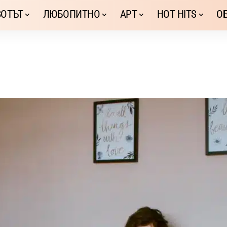
ОТЪТ
ЛЮБОПИТНО
АРТ
HOT HITS
О