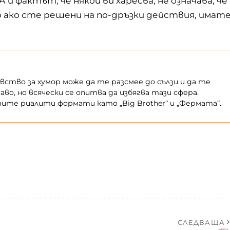
А и фактът, че някой ви харесва, не означава, че
но ако сте решени на по-дръзки действия, имат
увство за хумор може да те разсмее до сълзи и да те
аво, но всячески се опитва да избягва тази сфера.
ните риалити формати като „Big Brother“ и „Фермата“.
СЛЕДВАЩА