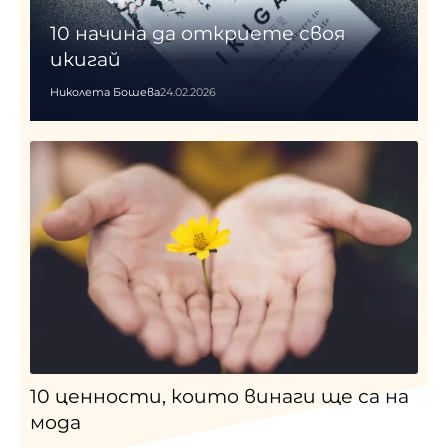
10 начина да откриете своя
икигай
Николета Бошева
24.02.2026
10 ценности, които винаги ще са на
мода