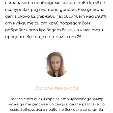
останалото необходимо количество кръв се
осигурява чрез платени донори. Към днешна
дата около 62 държави задоволяват над 99.9%
от нуждите си от кръв посредством
доброволното кръводаряване, но у нас този
процент все още е по-малко от 25.
Весела Ангелова
Весела е от онези хора, чието чувство за хумор
може да те разсмее до сълзи и да те разплаче до
смях. Завършила е право, но всячески се опитва