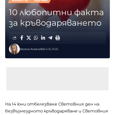
ЖИВОТЪТ
ЗДРАВЕ
10 любопитни факта
за кръводаряването
Весела Ангелова
14.06.2026
На 14 юни отбелязваме Световния ден на
безвъзмездното кръводаряване и Световния