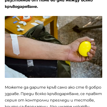
разстояние от поне 60 дни между всяко
кръводаряване.
Можете да дарите кръв само ако сте в добро
здраве
. Преди всяко кръводаряване, се правят
серия от контролни прегледи и тестове,
които са безплатни. Ако имате някакви