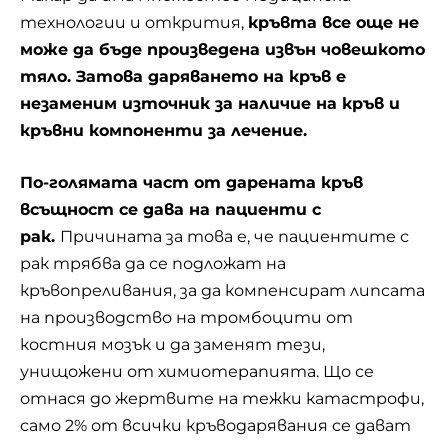
технологии и открития,
кръвта все още не
може да бъде произведена извън човешкото
тяло. Затова даряването на кръв е
незаменим източник за наличие на кръв и
кръвни компоненти за лечение.
По-голямата част от дарената кръв
всъщност се дава на пациенти с
рак.
Причината за това е, че пациентите с
рак трябва да се подложат на
кръвопреливания, за да компенсират липсата
на производство на тромбоцити от
костния мозък и да заменят тези,
унищожени от химиотерапията. Що се
отнася до жертвите на тежки катастрофи,
само 2% от всички кръводарявания се дават