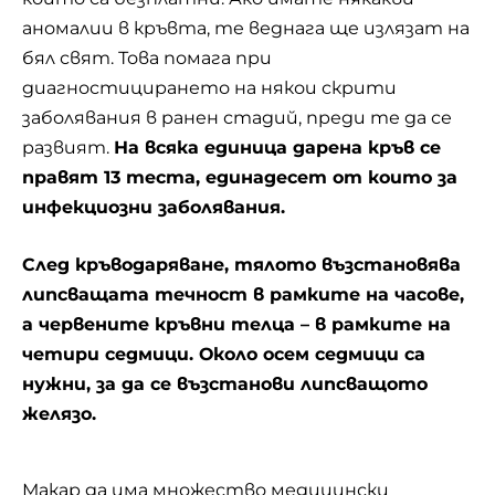
аномалии в кръвта, те веднага ще излязат на
бял свят. Това помага при
диагностицирането на някои скрити
заболявания в ранен стадий, преди те да се
развият.
На всяка единица дарена кръв се
правят 13 теста, единадесет от които за
инфекциозни заболявания.
След кръводаряване, тялото възстановява
липсващата течност в рамките на часове,
а червените кръвни телца – в рамките на
четири седмици. Около осем седмици са
нужни, за да се възстанови липсващото
желязо.
Макар да има множество медицински