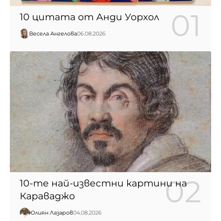
10 цитата от Анди Уорхол
Весела Ангелова
06.08.2026
10-те най-известни картини на
Караваджо
Юлиян Лазаров
04.08.2026