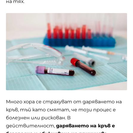
на тях.
Много хора се страхуват от даряването на
кръв
, тъй като смятат, че този процес е
болезнен или рискован. В
действителност,
даряването на кръв е