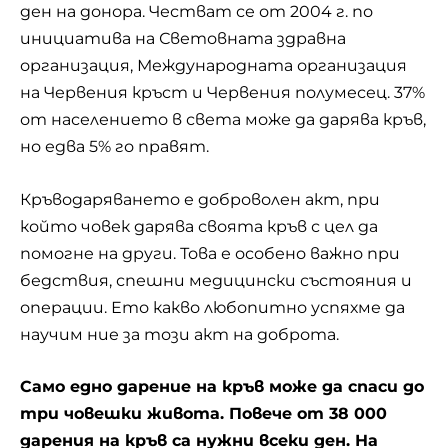
ден на донора. Честват се от 2004 г. по
инициатива на Световната здравна
организация, Международната организация
на Червения кръст и Червения полумесец. 37%
от населението в света може да дарява кръв,
но едва 5% го правят.
Кръводаряването е доброволен акт, при
който човек дарява своята кръв с цел да
помогне на други. Това е особено важно при
бедствия, спешни медицински състояния и
операции. Ето какво любопитно успяхме да
научим ние за този акт на доброта.
Само едно дарение на кръв може да спаси до
три човешки живота. Повече от 38 000
дарения на кръв са нужни всеки ден. На