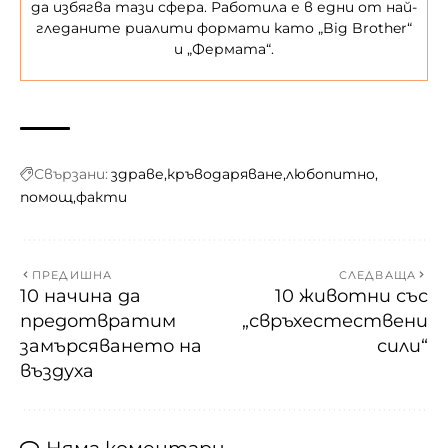
да избягва тази сфера. Работила е в едни от най-
гледаните риалити формати като „Big Brother“
и „Фермата“.
Свързани:
здраве
кръводаряване
любопитно
помощ
факти
ПРЕДИШНА
СЛЕДВАЩА
10 начина да
10 животни със
предотвратим
„свръхестествени
замърсяването на
сили“
въздуха