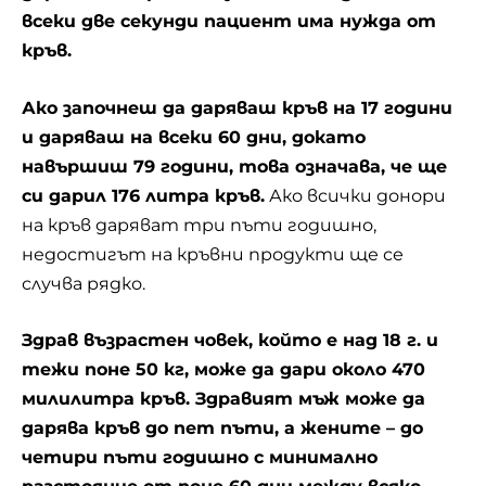
всеки две секунди пациент има нужда от
кръв.
Ако започнеш да даряваш кръв на 17 години
и даряваш на всеки 60 дни, докато
навършиш 79 години, това означава, че ще
си дарил 176 литра кръв.
Ако всички донори
на кръв даряват три пъти годишно,
недостигът на кръвни продукти ще се
случва рядко.
Здрав възрастен човек, който е над 18 г. и
тежи поне 50 кг, може да дари около 470
милилитра кръв. Здравият мъж може да
дарява кръв до пет пъти, а жените – до
четири пъти годишно с минимално